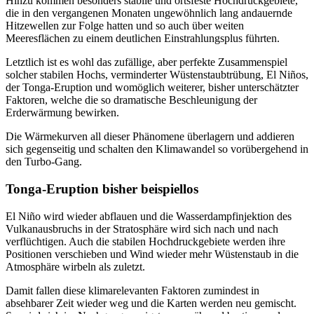
Hinzu kommen besonders stabile und ortsfeste Hochdruckgebiete,
die in den vergangenen Monaten ungewöhnlich lang andauernde
Hitzewellen zur Folge hatten und so auch über weiten
Meeresflächen zu einem deutlichen Einstrahlungsplus führten.
Letztlich ist es wohl das zufällige, aber perfekte Zusammenspiel
solcher stabilen Hochs, verminderter Wüstenstaubtrübung, El Niños,
der Tonga-Eruption und womöglich weiterer, bisher unterschätzter
Faktoren, welche die so dramatische Beschleunigung der
Erderwärmung bewirken.
Die Wärmekurven all dieser Phänomene überlagern und addieren
sich gegenseitig und schalten den Klimawandel so vorübergehend in
den Turbo-Gang.
Tonga-Eruption bisher beispiellos
El Niño wird wieder abflauen und die Wasserdampfinjektion des
Vulkanausbruchs in der Stratosphäre wird sich nach und nach
verflüchtigen. Auch die stabilen Hochdruckgebiete werden ihre
Positionen verschieben und Wind wieder mehr Wüstenstaub in die
Atmosphäre wirbeln als zuletzt.
Damit fallen diese klimarelevanten Faktoren zumindest in
absehbarer Zeit wieder weg und die Karten werden neu gemischt.