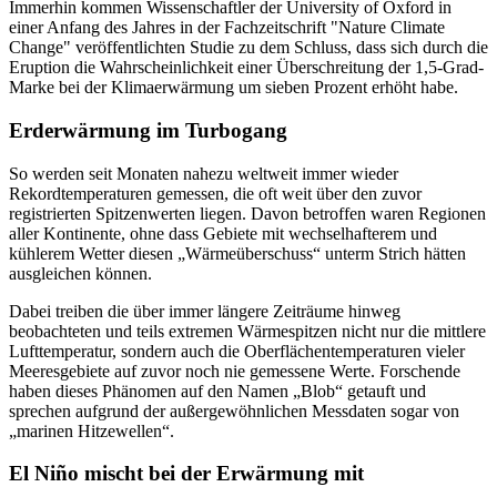
Immerhin kommen Wissenschaftler der University of Oxford in
einer Anfang des Jahres in der Fachzeitschrift "Nature Climate
Change" veröffentlichten Studie zu dem Schluss, dass sich durch die
Eruption die Wahrscheinlichkeit einer Überschreitung der 1,5-Grad-
Marke bei der Klimaerwärmung um sieben Prozent erhöht habe.
Erderwärmung im Turbogang
So werden seit Monaten nahezu weltweit immer wieder
Rekordtemperaturen gemessen, die oft weit über den zuvor
registrierten Spitzenwerten liegen. Davon betroffen waren Regionen
aller Kontinente, ohne dass Gebiete mit wechselhafterem und
kühlerem Wetter diesen „Wärmeüberschuss“ unterm Strich hätten
ausgleichen können.
Dabei treiben die über immer längere Zeiträume hinweg
beobachteten und teils extremen Wärmespitzen nicht nur die mittlere
Lufttemperatur, sondern auch die Oberflächentemperaturen vieler
Meeresgebiete auf zuvor noch nie gemessene Werte. Forschende
haben dieses Phänomen auf den Namen „Blob“ getauft und
sprechen aufgrund der außergewöhnlichen Messdaten sogar von
„marinen Hitzewellen“.
El Niño mischt bei der Erwärmung mit