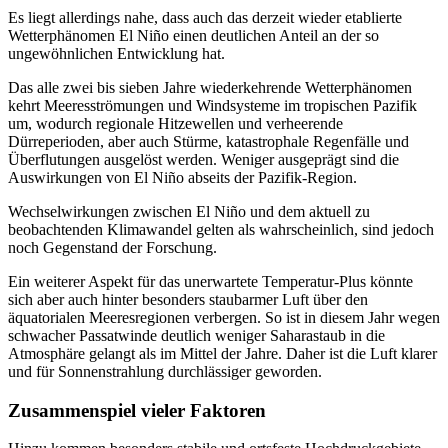
Es liegt allerdings nahe, dass auch das derzeit wieder etablierte
Wetterphänomen El Niño einen deutlichen Anteil an der so
ungewöhnlichen Entwicklung hat.
Das alle zwei bis sieben Jahre wiederkehrende Wetterphänomen
kehrt Meeresströmungen und Windsysteme im tropischen Pazifik
um, wodurch regionale Hitzewellen und verheerende
Dürreperioden, aber auch Stürme, katastrophale Regenfälle und
Überflutungen ausgelöst werden. Weniger ausgeprägt sind die
Auswirkungen von El Niño abseits der Pazifik-Region.
Wechselwirkungen zwischen El Niño und dem aktuell zu
beobachtenden Klimawandel gelten als wahrscheinlich, sind jedoch
noch Gegenstand der Forschung.
Ein weiterer Aspekt für das unerwartete Temperatur-Plus könnte
sich aber auch hinter besonders staubarmer Luft über den
äquatorialen Meeresregionen verbergen. So ist in diesem Jahr wegen
schwacher Passatwinde deutlich weniger Saharastaub in die
Atmosphäre gelangt als im Mittel der Jahre. Daher ist die Luft klarer
und für Sonnenstrahlung durchlässiger geworden.
Zusammenspiel vieler Faktoren