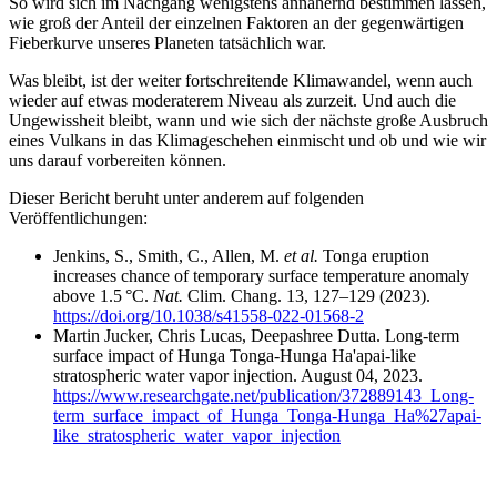
So wird sich im Nachgang wenigstens annähernd bestimmen lassen,
wie groß der Anteil der einzelnen Faktoren an der gegenwärtigen
Fieberkurve unseres Planeten tatsächlich war.
Was bleibt, ist der weiter fortschreitende Klimawandel, wenn auch
wieder auf etwas moderaterem Niveau als zurzeit. Und auch die
Ungewissheit bleibt, wann und wie sich der nächste große Ausbruch
eines Vulkans in das Klimageschehen einmischt und ob und wie wir
uns darauf vorbereiten können.
Dieser Bericht beruht unter anderem auf folgenden
Veröffentlichungen:
Jenkins, S., Smith, C., Allen, M.
et al.
Tonga eruption
increases chance of temporary surface temperature anomaly
above 1.5 °C.
Nat.
Clim. Chang. 13, 127–129 (2023).
https://doi.org/10.1038/s41558-022-01568-2
Martin Jucker, Chris Lucas, Deepashree Dutta. Long-term
surface impact of Hunga Tonga-Hunga Ha'apai-like
stratospheric water vapor injection. August 04, 2023.
https://www.researchgate.net/publication/372889143_Long-
term_surface_impact_of_Hunga_Tonga-Hunga_Ha%27apai-
like_stratospheric_water_vapor_injection