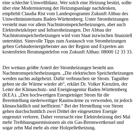
eine schlechte Umweltbilanz. Wer solch eine Heizung besitzt, sollte
über eine Modernisierung der Heizungsanlage nachdenken,
empfiehlt Claudia Rist vom Landesprogramm Zukunft Altbau des
Umweltministeriums Baden-Württemberg. Unter Stromheizungen
versteht man vor allem Nachtstromspeicherheizungen, aber auch
Elektroheizkörper und Infrarotheizungen. Der Abbau der
Nachtstromspeicherheizungen wird vom Staat inzwischen finanziell
unterstützt. Sinnvolle Tipps zum Austausch von Stromheizungen
geben Gebäudeenergieberater aus der Region und Experten am
kostenfreien Beratungstelefon von Zukunft Altbau: 08000 12 33 33.
Der weitaus größte Anteil der Stromheizungen besteht aus
Nachtstromspeicherheizungen. „Die elektrischen Speicherheizungen
werden nachts aufgeheizt. Dafür verbrauchen sie Strom. Tagsüber
geben sie die Wärme wieder ab“, erklärt Dr. Volker Kienzlen, der
Leiter der Klimaschutz- und Energieagentur Baden-Württemberg
(KEA). „Den hochwertigen Energieträger Strom für die
Bereitstellung niederwertiger Raumwärme zu verwenden, ist jedoch
klimaschädlich und ineffizient.“ Bei der Herstellung von Strom
gehen durchschnittlich zwei Drittel der eingesetzten Energie
ungenutzt verloren. Daher verursacht eine Elektroheizung drei Mal
mehr Treibhausgasemissionen als ein Gas-Brennwertkessel und
sogar zehn Mal mehr als eine Holzpelletheizung.