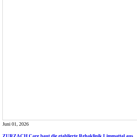
Juni 01, 2026
ZURZACH Care baut die etablierte Rehaklinik Limmattal aus