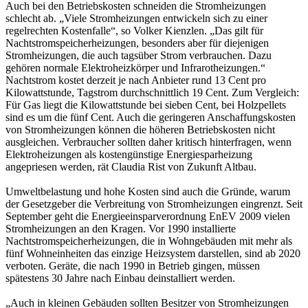
Auch bei den Betriebskosten schneiden die Stromheizungen
schlecht ab. „Viele Stromheizungen entwickeln sich zu einer
regelrechten Kostenfalle“, so Volker Kienzlen. „Das gilt für
Nachtstromspeicherheizungen, besonders aber für diejenigen
Stromheizungen, die auch tagsüber Strom verbrauchen. Dazu
gehören normale Elektroheizkörper und Infrarotheizungen.“
Nachtstrom kostet derzeit je nach Anbieter rund 13 Cent pro
Kilowattstunde, Tagstrom durchschnittlich 19 Cent. Zum Vergleich:
Für Gas liegt die Kilowattstunde bei sieben Cent, bei Holzpellets
sind es um die fünf Cent. Auch die geringeren Anschaffungskosten
von Stromheizungen können die höheren Betriebskosten nicht
ausgleichen. Verbraucher sollten daher kritisch hinterfragen, wenn
Elektroheizungen als kostengünstige Energiesparheizung
angepriesen werden, rät Claudia Rist von Zukunft Altbau.
Umweltbelastung und hohe Kosten sind auch die Gründe, warum
der Gesetzgeber die Verbreitung von Stromheizungen eingrenzt. Seit
September geht die Energieeinsparverordnung EnEV 2009 vielen
Stromheizungen an den Kragen. Vor 1990 installierte
Nachtstromspeicherheizungen, die in Wohngebäuden mit mehr als
fünf Wohneinheiten das einzige Heizsystem darstellen, sind ab 2020
verboten. Geräte, die nach 1990 in Betrieb gingen, müssen
spätestens 30 Jahre nach Einbau deinstalliert werden.
„Auch in kleinen Gebäuden sollten Besitzer von Stromheizungen