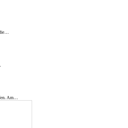
 die…
…
effen. Am…