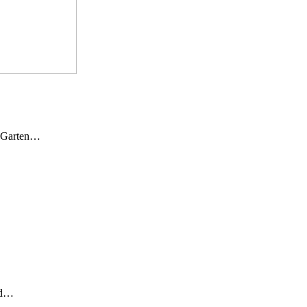
n Garten…
und…