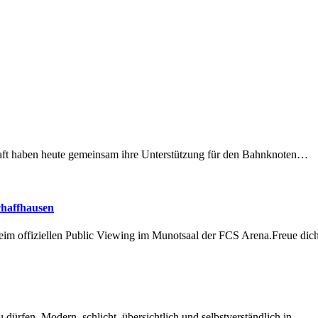
lschaft haben heute gemeinsam ihre Unterstützung für den Bahnknoten…
chaffhausen
beim offiziellen Public Viewing im Munotsaal der FCS Arena.Freue di
dürfen. Modern, schlicht, übersichtlich und selbstverständlich in…