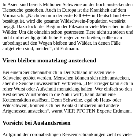
In Asien sind bereits Millionen Schweine an der hoch ansteckenden
Tierseuche gestorben. Auch in Europa ist die Krankheit auf dem
Vormarsch. „Nachdem nun der erste Fall +++ in Deutschland +++
bestätigt ist, wird die gesamte Wildschwein-Population verstärkt
bejagt. Dazu lockt der Beginn der Pilzsaison viele Menschen in die
Wälder. Um die ohnehin schon gestressten Tiere nicht zu stören und
nicht unfreiwillig gefährliche Erreger zu verbreiten, sollte man
unbedingt auf den Wegen bleiben und Wälder, in denen Fälle
aufgetreten sind, meiden“, rät Erdmann.
Viren bleiben monatelang ansteckend
Bei einem Seuchenausbruch in Deutschland müssten viele
Schweine getötet werden. Menschen können sich nicht anstecken,
aber die Seuche unwissentlich verbreiten. „Der Erreger kann sich in
roher Wurst oder Aufschnitt monatelang halten. Wer einfach so den
Rest seines Wurstbrotes in die Natur wirft, kann damit eine
Kettenreaktion auslösen. Denn Schweine, egal ob Haus- oder
Wildschwein, können sich bei Kontakt infizieren und andere
Artgenossen anstecken“, warnt VIER PFOTEN Experte Erdmann.
Vorsicht bei Auslandsreisen
Aufgrund der coronabedingen Reiseeinschränkungen zieht es viele