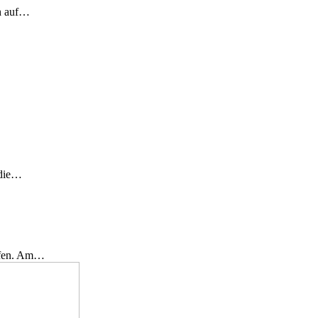
ch auf…
 die…
effen. Am…