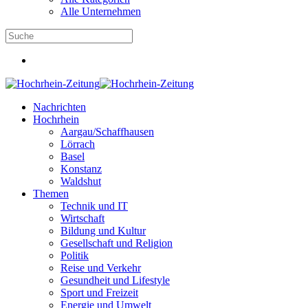
Alle Unternehmen
Nachrichten
Hochrhein
Aargau/Schaffhausen
Lörrach
Basel
Konstanz
Waldshut
Themen
Technik und IT
Wirtschaft
Bildung und Kultur
Gesellschaft und Religion
Politik
Reise und Verkehr
Gesundheit und Lifestyle
Sport und Freizeit
Energie und Umwelt