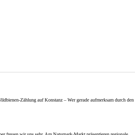
n Wildbienen-Zählung auf Konstanz – Wer gerade aufmerksam durch de
rüber freuen wir uns sehr. Am Naturpark-Markt präsentieren regionale…