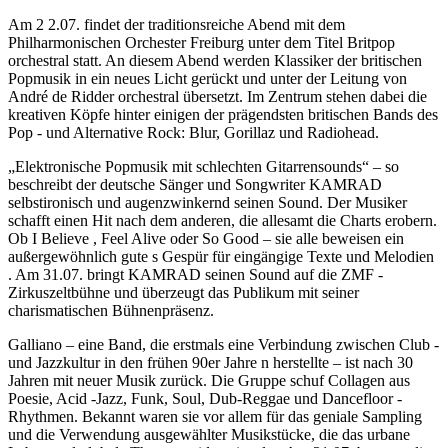
Am 2 2.07. findet der traditionsreiche Abend mit dem
Philharmonischen Orchester Freiburg unter dem Titel Britpop
orchestral statt. An diesem Abend werden Klassiker der britischen
Popmusik in ein neues Licht gerückt und unter der Leitung von
André de Ridder orchestral übersetzt. Im Zentrum stehen dabei die
kreativen Köpfe hinter einigen der prägendsten britischen Bands des
Pop - und Alternative Rock: Blur, Gorillaz und Radiohead.
„Elektronische Popmusik mit schlechten Gitarrensounds“ – so
beschreibt der deutsche Sänger und Songwriter KAMRAD
selbstironisch und augenzwinkernd seinen Sound. Der Musiker
schafft einen Hit nach dem anderen, die allesamt die Charts erobern.
Ob I Believe , Feel Alive oder So Good – sie alle beweisen ein
außergewöhnlich gute s Gespür für eingängige Texte und Melodien
. Am 31.07. bringt KAMRAD seinen Sound auf die ZMF -
Zirkuszeltbühne und überzeugt das Publikum mit seiner
charismatischen Bühnenpräsenz.
Galliano – eine Band, die erstmals eine Verbindung zwischen Club -
und Jazzkultur in den frühen 90er Jahre n herstellte – ist nach 30
Jahren mit neuer Musik zurück. Die Gruppe schuf Collagen aus
Poesie, Acid -Jazz, Funk, Soul, Dub-Reggae und Dancefloor -
Rhythmen. Bekannt waren sie vor allem für das geniale Sampling
und die Verwendung ausgewählter Musikstücke, die das urbane