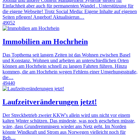
Joomla und andere Content Management Systeme stehen für
Einfachheit aber auch für permanenten Wandel . Unterstützung für
die eigene Webseite! Trotz Social Media: Eigene Inhalte auf eigenen
Seiten pflegen! Angebot! Aktualisierun…
49052
Immobilien am Hochrhein
Das Topthema seit langen Zeiten ist das Wohnen zwischen Basel
und Konstanz. Wohnen und arbeiten an unterschiedlichen Orten
können am Hochrhein schnell zu langen Fahrten führen. Hinzu
kommen, die am Hochrhein wegen Fehlens einer Umgehungsstraße,
die…
49440
Laufzeitveränderungen jetzt!
Der Streckbetrieb zweier KKW's allein wird uns nicht vor einem
kalten Winter schützen. Das mindeste, was noch geschehen müsste,
wäre, dass Grundremmingen wieder ans Netz geht. Im Norden
könnte Windkraft und Strom aus Norwegen vielleicht noch für
Beh…