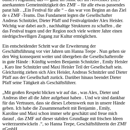
anerkannten Gemeinnützigkeit des ZMF – für alle etwas passendes
parat hält . „Ein Festival für alle “ – das war von Beginn an das Ziel
de s ZMF -Teams. Das Fundament legten die Gesellschafter
Andreas Schnitzler, Dieter Pfaff und Festivalgründer Alex Heisler.
Wichtig war dabei auch , nachhaltige Strukturen zu schaffen , die
das Festival tragen und der Region noch viele weitere Jahre einen
niedrigschwelligen Zugang zur Kultur ermöglichen.
Ein entscheidender Schritt war die Erweiterung der
Geschäftsführung vor vier Jahren um Hanna Teepe . Nun gehen sie
den Weg konsequent weiter und übergeben die Gesellschafterrolle
in gute Hände : Künftig werden Benjamin Schnitzler , Emily Heisler
, Karo line Schnitzler und Maxi Heisler Teil der Gesellschaft sein.
Gleichzeitig ziehen sich Alex Heisler, Andreas Schnitzler und Dieter
Pfaff aus der Gesellschaft zurück. Darüber hinaus beendet Dieter
Pfaff seine Tätigkeit als Geschäftsführer.
„Mit großen Respekt blicken wir auf das , was Alex, Dieter und
Andreas über all die Jahre aufgebaut haben . Und wir sind dankbar
für das Vertrauen, dass sie dieses Lebenswerk nun in unsere Hände
geben. Ich habe die Zusammenarbeit mit Benjamin , Emily,
Karoline und Maxi schon immer sehr geschätzt und freue mich
darauf , das ZMF auf dieser stabilen Grundlage mit frischen Ideen
weiterzuentwickeln .“, so Hanna Teepe, Geschäftsführerin der ZMF
gGmbH .