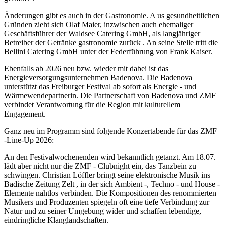
Änderungen gibt es auch in der Gastronomie. A us gesundheitlichen
Gründen zieht sich Olaf Maier, inzwischen auch ehemaliger
Geschäftsführer der Waldsee Catering GmbH, als langjähriger
Betreiber der Getränke gastronomie zurück . An seine Stelle tritt die
Bellini Catering GmbH unter der Federführung von Frank Kaiser.
Ebenfalls ab 2026 neu bzw. wieder mit dabei ist das
Energieversorgungsunternehmen Badenova. Die Badenova
unterstützt das Freiburger Festival ab sofort als Energie - und
Wärmewendepartnerin. Die Partnerschaft von Badenova und ZMF
verbindet Verantwortung für die Region mit kulturellem
Engagement.
Ganz neu im Programm sind folgende Konzertabende für das ZMF
-Line-Up 2026:
An den Festivalwochenenden wird bekanntlich getanzt. Am 18.07.
lädt aber nicht nur die ZMF - Clubnight ein, das Tanzbein zu
schwingen. Christian Löffler bringt seine elektronische Musik ins
Badische Zeitung Zelt , in der sich Ambient -, Techno - und House -
Elemente nahtlos verbinden. Die Kompositionen des renommierten
Musikers und Produzenten spiegeln oft eine tiefe Verbindung zur
Natur und zu seiner Umgebung wider und schaffen lebendige,
eindringliche Klanglandschaften.