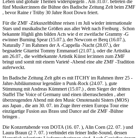
Leben und globale Themen widerspiegeln . Am 31.07. betreten die
fünf Musiker:innen die Bühne des Badische Zeitung Zelt beim ZMF
, bevor Raine r Trüby 30 Jahre Root Down feiert.
Für die ZMF -Zirkuszeltbühne reisen i m Juli wieder internationale
Stars und musikalische Größen aus aller Welt nach Freiburg . Schon
bekannte Highli ghts bilden Acts wie d er zweifache Grammy -G
ewinner Burning Spear (15.07.), der Newcom er Berq (16.07.),
Naturally 7 im Rahmen der A -Cappella -Nacht (28.07.), der
begnadete Gitarrist Tommy Emmanuel (21.07.), oder die Artistika
am 26.07., die weltbekannte Artistik Künst ler:innen zum ZMF
bringt und somit mit einem Varieté -Abend eine alte ZMF -Tradition
auferweckt.
Im Badische Zeitung Zelt gibt es mit ITCHY im Rahmen ihrer 25 -
Jahre-Jubiläumstour legendäre n Punk-Rock (24.07. ), gute
Stimmung mit Andreas Kümmert (15.07.) , dem Sieger der dritten
Staffel The Voice of Germany und einen überraschenden , aber
überzeugenden Abend mit den Music Omotenashi Sisters (MOS)
aus Japan , die am 30. 07. im Zuge ihrer ersten Europa Tour eine
einzigartige Fusion aus Brass und Dance auf die ZMF -Bühne
bringen .
Die Konzertabende von DOTA (16. 07. ), Alin Coen (22. 07. ) und
Laura Braun (2 7. 07. ) verbindet ein feiner Indie-Sound, dessen