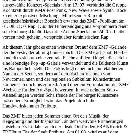
ausgewählte Konzert -Specials : A m 17. 07. verbindet die Gruppe
Kochkraft durch KMA Post-Punk, New Wave sowie Synth -Rock
zu einer explosiven Mischung . Mitreißender Rap mit
gesellschaftskritischer Botschaft erwartet das ZMF -Publikum am
01. 08. : Das Rap -Duo der Hinterlandgang aus Vorpommern feiert
sein Freiburg -Debüt. Das dritte Action-Special am 24. 0 7. bleibt
vorerst noch geheim , verspricht aber feministischen Rap.
Ab diesem Jahr gibt es einen weiteren Ort auf dem ZMF -Gelände,
der die Festivalerfahrung bunter macht: Der ZMF art -spot. Hierbei
handelt es sich um eine zentrale Fläche auf dem Hügel , die sich in
eine lebendige Pop -up-Galerie verwandelt und die Bildende Kunst
ins Rampenlicht stellt. Der Fokus liegt dabei nicht auf etablierten
Namen der Szene, sondern auf den frischen Visionen von
Newcomer:innen und der regionalen Subkultur. Künstler:innen
können sich noch bis zum 30. April über ein Formular auf der ZMF
-Webseite für den Art -Spot bewerben. In wechselnden Solo -
Ausstellungen werden Scha ffende der Freiburger Kunstszene
präsentiert. Ermöglicht wird das Projekt durch die
Handwerkskammer Freiburg.
Das ZMF bietet jeden Sommer einen Ort de r Musik, der
Begegnung und der Inspiration , an dem wertvolle Erinnerungen
entstehen. Es ist daher auch der ideale Ort für den FRANKreich &
FREIburg Tag der Stadt Freiburg. Am 01.08. wird es auf dem