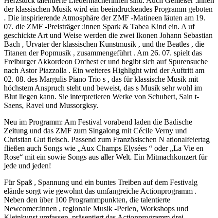
Herzstück talentierte Liedermacherinnen sind. Auch Genießer :innen
der klassischen Musik wird ein beeindruckendes Programm geboten
. Die inspirierende Atmosphäre der ZMF -Matineen läuten am 19.
07. die ZMF -Preisträger :innen Spark & Tabea Kind ein. A uf
geschickte Art und Weise werden die zwei Ikonen Johann Sebastian
Bach , Urvater der klassischen Kunstmusik , und the Beatles , die
Titanen der Popmusik , zusammengeführt . Am 26. 07. spielt das
Freiburger Akkordeon Orchest er und begibt sich auf Spurensuche
nach Astor Piazzolla . Ein weiteres Highlight wird der Auftritt am
02. 08. des Margulis Piano Trio s , das für klassische Musik mit
höchstem Anspruch steht und beweist, das s Musik sehr wohl im
Blut liegen kann. Sie interpretieren Werke von Schubert, Sain t-
Saens, Ravel und Mussorgksy.
Neu im Programm: Am Festival vorabend laden die Badische
Zeitung und das ZMF zum Singalong mit Cécile Verny und
Christian Gut fleisch. Passend zum Französischen N ationalfeiertag
fließen auch Songs wie „Aux Champs Elysées “ oder „La Vie en
Rose“ mit ein sowie Songs aus aller Welt. Ein Mitmachkonzert für
jede und jeden!
Für Spaß , Spannung und ein buntes Treiben auf dem Festivalg
elände sorgt wie gewohnt das umfangreiche Actionprogramm .
Neben den über 100 Programmpunkten, die talentierte
Newcomer:innen , regionale Musik -Perlen, Workshops und
Kleinkunst umfassen, präsentiert das Actionprogramm drei