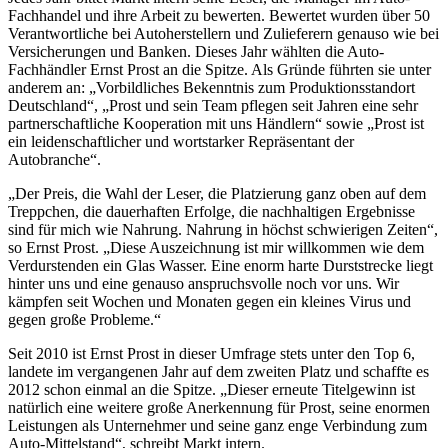
Fachhandel und ihre Arbeit zu bewerten. Bewertet wurden über 50
Verantwortliche bei Autoherstellern und Zulieferern genauso wie bei
Versicherungen und Banken. Dieses Jahr wählten die Auto-
Fachhändler Ernst Prost an die Spitze. Als Gründe führten sie unter
anderem an: „Vorbildliches Bekenntnis zum Produktionsstandort
Deutschland“, „Prost und sein Team pflegen seit Jahren eine sehr
partnerschaftliche Kooperation mit uns Händlern“ sowie „Prost ist
ein leidenschaftlicher und wortstarker Repräsentant der
Autobranche“.
„Der Preis, die Wahl der Leser, die Platzierung ganz oben auf dem
Treppchen, die dauerhaften Erfolge, die nachhaltigen Ergebnisse
sind für mich wie Nahrung. Nahrung in höchst schwierigen Zeiten“,
so Ernst Prost. „Diese Auszeichnung ist mir willkommen wie dem
Verdurstenden ein Glas Wasser. Eine enorm harte Durststrecke liegt
hinter uns und eine genauso anspruchsvolle noch vor uns. Wir
kämpfen seit Wochen und Monaten gegen ein kleines Virus und
gegen große Probleme.“
Seit 2010 ist Ernst Prost in dieser Umfrage stets unter den Top 6,
landete im vergangenen Jahr auf dem zweiten Platz und schaffte es
2012 schon einmal an die Spitze. „Dieser erneute Titelgewinn ist
natürlich eine weitere große Anerkennung für Prost, seine enormen
Leistungen als Unternehmer und seine ganz enge Verbindung zum
Auto-Mittelstand“, schreibt Markt intern.