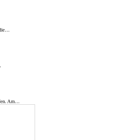
 die…
…
effen. Am…