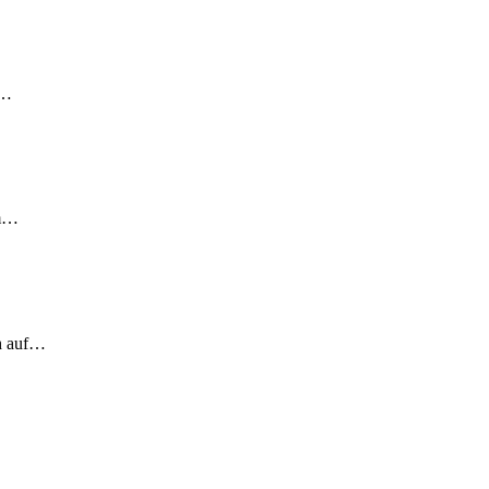
!…
em…
ch auf…