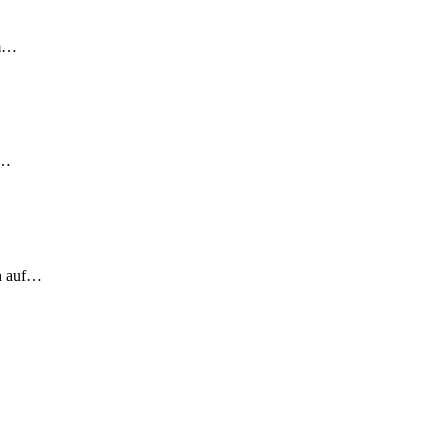
em…
!…
ch auf…