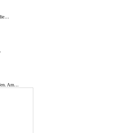
 die…
…
effen. Am…