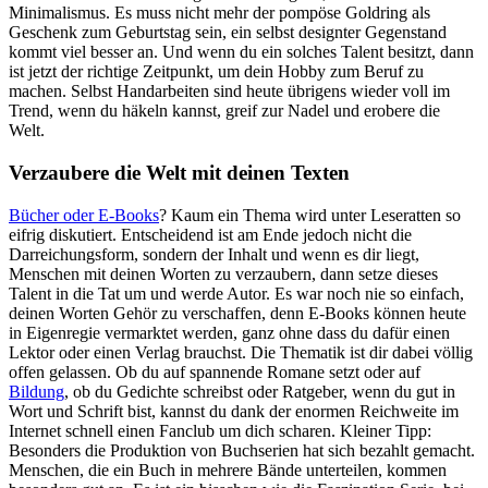
Minimalismus. Es muss nicht mehr der pompöse Goldring als
Geschenk zum Geburtstag sein, ein selbst designter Gegenstand
kommt viel besser an. Und wenn du ein solches Talent besitzt, dann
ist jetzt der richtige Zeitpunkt, um dein Hobby zum Beruf zu
machen. Selbst Handarbeiten sind heute übrigens wieder voll im
Trend, wenn du häkeln kannst, greif zur Nadel und erobere die
Welt.
Verzaubere die Welt mit deinen Texten
Bücher oder E-Books
? Kaum ein Thema wird unter Leseratten so
eifrig diskutiert. Entscheidend ist am Ende jedoch nicht die
Darreichungsform, sondern der Inhalt und wenn es dir liegt,
Menschen mit deinen Worten zu verzaubern, dann setze dieses
Talent in die Tat um und werde Autor. Es war noch nie so einfach,
deinen Worten Gehör zu verschaffen, denn E-Books können heute
in Eigenregie vermarktet werden, ganz ohne dass du dafür einen
Lektor oder einen Verlag brauchst. Die Thematik ist dir dabei völlig
offen gelassen. Ob du auf spannende Romane setzt oder auf
Bildung
, ob du Gedichte schreibst oder Ratgeber, wenn du gut in
Wort und Schrift bist, kannst du dank der enormen Reichweite im
Internet schnell einen Fanclub um dich scharen. Kleiner Tipp:
Besonders die Produktion von Buchserien hat sich bezahlt gemacht.
Menschen, die ein Buch in mehrere Bände unterteilen, kommen