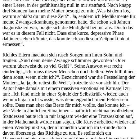
einer Leere, in der gefühlsmäßig null in mir stattfand. Nach knapp
drei Stunden kam meine Mutter besorgt zu mir. ‚Was ist denn los,
warum schläfst du um diese Zeit?‘. Ja, seitdem ich Medikamente für
meine Zwangserkrankung genommen hatte, die schon seit Jahren
diagnostiziert war, prägte sich die Müdigkeit bei mir aus. Doch das
war es in diesem Fall nicht. Dass eine kurze, depressive Phase
dahinter stehen könnte, das konnte ich zu diesem Zeitpunkt nicht
ermessen“.
Riehles Eltern machten sich rasch Sorgen um ihren Sohn und
fragten: „Sind denn deine Zwänge schlimmer geworden? Oder
warum überweist du so viel Geld?“. Seine Antwort war recht
eindeutig: „Ich muss diesen Menschen doch helfen. Wer hilft ihnen
denn sonst, wenn nicht ich?“. Bezeichnend war die Feststellung der
Mutter: „Ja, ja, du rettest die Welt“, frotzelte sie vor sich hin. Der
Autor hatte damals mit einem massiven emotionalen Karussell zu
tun: „Ich fand mich in einer Spirale der Selbstkritik wieder, auch
wenn ich gar nicht wusste, was denn eigentlich mein Fehler sein
sollte. Dass man eher das Beste für mich wollte, das konnte ich –
wie Viele in ähnlichen Situationen – natürlich nicht nachvollziehen.
Stattdessen baute ich in mir langsam wieder eine Trotzreaktion auf,
in der Mathematik würde man sagen, die Kurve arbeitete wieder auf
einen Wendepunkt zu, denn immerhin war ich im Grunde doch
davon überzeugt, das Richtige zu tun. Es stellte sich ein
Dauerzustand ein, der sich insgesamt über vier Jahre hinwegzog. Es