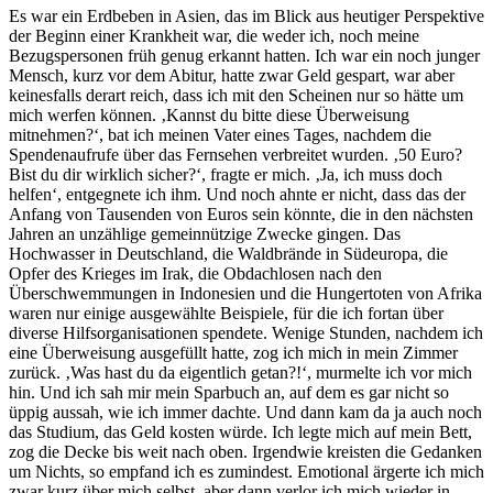
Es war ein Erdbeben in Asien, das im Blick aus heutiger Perspektive
der Beginn einer Krankheit war, die weder ich, noch meine
Bezugspersonen früh genug erkannt hatten. Ich war ein noch junger
Mensch, kurz vor dem Abitur, hatte zwar Geld gespart, war aber
keinesfalls derart reich, dass ich mit den Scheinen nur so hätte um
mich werfen können. ‚Kannst du bitte diese Überweisung
mitnehmen?‘, bat ich meinen Vater eines Tages, nachdem die
Spendenaufrufe über das Fernsehen verbreitet wurden. ‚50 Euro?
Bist du dir wirklich sicher?‘, fragte er mich. ‚Ja, ich muss doch
helfen‘, entgegnete ich ihm. Und noch ahnte er nicht, dass das der
Anfang von Tausenden von Euros sein könnte, die in den nächsten
Jahren an unzählige gemeinnützige Zwecke gingen. Das
Hochwasser in Deutschland, die Waldbrände in Südeuropa, die
Opfer des Krieges im Irak, die Obdachlosen nach den
Überschwemmungen in Indonesien und die Hungertoten von Afrika
waren nur einige ausgewählte Beispiele, für die ich fortan über
diverse Hilfsorganisationen spendete. Wenige Stunden, nachdem ich
eine Überweisung ausgefüllt hatte, zog ich mich in mein Zimmer
zurück. ‚Was hast du da eigentlich getan?!‘, murmelte ich vor mich
hin. Und ich sah mir mein Sparbuch an, auf dem es gar nicht so
üppig aussah, wie ich immer dachte. Und dann kam da ja auch noch
das Studium, das Geld kosten würde. Ich legte mich auf mein Bett,
zog die Decke bis weit nach oben. Irgendwie kreisten die Gedanken
um Nichts, so empfand ich es zumindest. Emotional ärgerte ich mich
zwar kurz über mich selbst, aber dann verlor ich mich wieder in