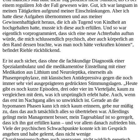
einem regulären Job der Fall gewesen wäre. Gut, ich war langsam in
meinen Tätigkeiten aufgrund meiner Einschränkungen. Aber ich
hatte diese Aufgaben übernommen und aus meiner
Gewissenhaftigkeit heraus, die ich als Tugend von Kindheit an
hochgehalten hatte, musste ich diese auch erfüllen. Und so war
eigentlich vorprogrammiert, dass sich eine neue Achterbahn auftun
würde, die mich schlussendlich psychisch, aber auch körperlich an
den Rand dessen brachte, was man noch hätte verkraften können“,
befindet Riehle rückblickend.
Er ist auch sicher, dass ohne die fachkundige Diagnostik einer
Spezialambulanz und die medikamentöse Einstellung mit einer
Medikation aus Lithium und Neuroleptika, einerseits als
Phasenprophylaxe, mit klassischen Antidepressiva gegen die noch
immer sehr viel ausgeprägteren gedrückten Stimmungslagen. „Heute
gibt es noch kurze Episoden, drei oder vier im Vierteljahr, kaum zu
vergleichen mit dem, was ich ursprünglich erlebt habe. Auch, wenn
das erst im Nachgang alles so unwirklich ist. Gerade an die
hypomanen Phasen kann ich mich kaum erinnern, gebe nur müßig
zu, dass das auch tatsächlich alles so übertrieben war. Allerdings
gelingt mein Management besser, mein Tagesablauf ist so geregelt,
dass ich ihn gut erfüllen kann – und vor allem danach zufrieden bin.
Viele der psychischen Schwachpunkte konnte ich im Gespräch
angehen und habe gelernt, dass nicht wenige
Charaktereigenschaften auch anerzogen, nicht wirklich genetisch