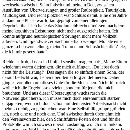
wechselte zwischen Schreibtisch und meinem Bett, zwischen
Ausfüllen von Überweisungen und großer Ratlosigkeit, Traurigkeit,
Mutlosigkeit. Und recht plötzlich war Schluss damit. Eine drei Jahre
andauernde Phase war fortan geprägt von einer alleinigen
Deprimiertheit. Ich hatte das Studium abbrechen müssen, nachdem
meine kognitiven Leistungen nicht mehr ausgereicht hatten. Ich
konnte aufgrund neurologischer Störungen nicht mehr Vollzeit
arbeiten. Und irgendwie zerbrach innerhalb weniger Monate eine
ganze Lebensvorstellung, meine Träume und Sehnsüchte, die Ziele,
die ich mir gesetzt hatte“.
Riehle ist froh, dass sein Umfeld sensibel reagiert hat: „Meine Eltern
wiederum waren diejenigen, die mich auffingen. ‚Du lebst doch
nicht für die Leistung!‘. Das sagten die so einfach einem Sohn, der
darauf bedacht war, Leben über den Erfolg zu definieren. Dabei
ging es vor allem um dieses Gute für die Menschen. Nicht für mich
wollte ich die Ergebnisse erzielen, sondern für jene, die mich
brauchten. Und aus dieser Überzeugung wuchs rasch die
Notwendigkeit heran, ich müsse mich doch ehrenamtlich stärker
engagieren, wenn ich doch schon auf dem ersten Arbeitsmarkt nicht
mehr so richtig zu gebrauchen war. Eine Selbsthilfegruppe gründete
ich, noch eine und noch eine. Und zwischendurch übernahm ich
den Vereinsvorsitz hier, den Schriftführer-Posten dort und für die
Protokolle war ich sowieso überall zuständig, wo ich nur hinkam.
Und manches Mal hatte mein Tag plötzlich mehr Stunden, als es bei