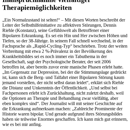
Therapiemöglichkeiten
„Ein Normalzustand ist selten!“ – Mit diesen Worten beschreibt der
Leiter der Selbsthilfeinitiative zu affektiven Störungen, Dennis
Riehle (Konstanz), seine Gefühlswelt als Betroffener einer
Bipolaren Erkrankung. Es sei ein Hin und Her zwischen Höhen und
Tiefen, so der 38-Jährige. In seinem Fall schnell wechselnd, in der
Fachsprache als „Rapid-Cycling-Typ“ beschrieben. Trotz der weiten
Verbreitung mit etwa 2 %-Prävalenz in der Bevölkerung des
Krankheitsbildes sei es noch immer ein Tabuthema in der
Gesellschaft, sagt der Psychologische Berater, der seit 2006
betroffen ist, aber bereits zuvor erste manische Phasen erlebt hatte.
„Im Gegensatz zur Depression, bei der die Stimmungslage gedrückt
ist, kann sich die Berg- und Talfahrt einer Bipolaren Störung kaum
jemand vorstellen, der nicht selbst daran leidet“, erklärt sich Riehle
die Distanz und Unkenntnis der Öffentlichkeit. „Und selbst bei
Fachpersonen erlebt ich Zurückhaltung, nicht zuletzt deshalb, weil
die Optionen an Therapie und Behandlung zwar vielfältig, aber
eben komplex sind“. Der Journalist will mit seiner Geschichte auf
die Erkrankung aufmerksam machen: „Zahlreiche Prominente der
Historie waren bipolar. Und gerade aufgrund ihres Störungsbildes
haben sie teilweise Enormes geschaffen. Ich kann mich gut erinnern,
wie es bei mir anfing.