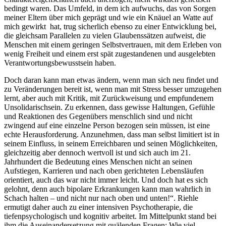
bedingt waren. Das Umfeld, in dem ich aufwuchs, das von Sorgen
meiner Eltern über mich geprägt und wie ein Knäuel an Watte auf
mich gewirkt hat, trug sicherlich ebenso zu einer Entwicklung bei,
die gleichsam Parallelen zu vielen Glaubenssätzen aufweist, die
Menschen mit einem geringen Selbstvertrauen, mit dem Erleben von
wenig Freiheit und einem erst spät zugestandenen und ausgelebten
Verantwortungsbewusstsein haben.
Doch daran kann man etwas ändern, wenn man sich neu findet und
zu Veränderungen bereit ist, wenn man mit Stress besser umzugehen
lernt, aber auch mit Kritik, mit Zurückweisung und empfundenem
Unsolidarischsein. Zu erkennen, dass gewisse Haltungen, Gefühle
und Reaktionen des Gegenübers menschlich sind und nicht
zwingend auf eine einzelne Person bezogen sein müssen, ist eine
echte Herausforderung. Anzunehmen, dass man selbst limitiert ist in
seinem Einfluss, in seinem Erreichbaren und seinen Möglichkeiten,
gleichzeitig aber dennoch wertvoll ist und sich auch im 21.
Jahrhundert die Bedeutung eines Menschen nicht an seinen
Aufstiegen, Karrieren und nach oben gerichteten Lebensläufen
orientiert, auch das war nicht immer leicht. Und doch hat es sich
gelohnt, denn auch bipolare Erkrankungen kann man wahrlich in
Schach halten – und nicht nur nach oben und unten!“. Riehle
ermutigt daher auch zu einer intensiven Psychotherapie, die
tiefenpsychologisch und kognitiv arbeitet. Im Mittelpunkt stand bei
ihm die Auseinandersetzung mit quälenden Fragen: Wie viel