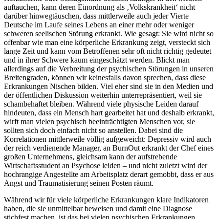
auftauchen, kann deren Einordnung als ‚Volkskrankheit‘ nicht
darüber hinwegtäuschen, dass mittlerweile auch jeder Vierte
Deutsche im Laufe seines Lebens an einer mehr oder weniger
schweren seelischen Störung erkrankt. Wie gesagt: Sie wird nicht so
offenbar wie man eine körperliche Erkrankung zeigt, versteckt sich
lange Zeit und kann vom Betroffenen sehr oft nicht richtig gedeutet
und in ihrer Schwere kaum eingeschätzt werden. Blickt man
allerdings auf die Verbreitung der psychischen Störungen in unseren
Breitengraden, können wir keinesfalls davon sprechen, dass diese
Erkrankungen Nischen bilden. Viel eher sind sie in den Medien und
der öffentlichen Diskussion weiterhin unterrepräsentiert, weil sie
schambehaftet bleiben. Während viele physische Leiden darauf
hindeuten, dass ein Mensch hart gearbeitet hat und deshalb erkrankt,
wirft man vielen psychisch beeinträchtigten Menschen vor, sie
sollten sich doch einfach nicht so anstellen. Dabei sind die
Korrelationen mittlerweile völlig aufgeweicht: Depressiv wird auch
der reich verdienende Manager, an BurnOut erkrankt der Chef eines
großen Unternehmens, gleichsam kann der aufstrebende
Wirtschaftsstudent an Psychose leiden – und nicht zuletzt wird der
hochrangige Angestellte am Arbeitsplatz derart gemobbt, dass er aus
Angst und Traumatisierung seinen Posten räumt.
Während wir für viele körperliche Erkrankungen klare Indikatoren
haben, die sie unmittelbar beweisen und damit eine Diagnose
stichfest machen, ist das bei vielen psychischen Erkrankungen