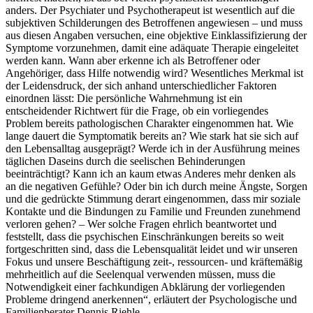
anders. Der Psychiater und Psychotherapeut ist wesentlich auf die
subjektiven Schilderungen des Betroffenen angewiesen – und muss
aus diesen Angaben versuchen, eine objektive Einklassifizierung der
Symptome vorzunehmen, damit eine adäquate Therapie eingeleitet
werden kann. Wann aber erkenne ich als Betroffener oder
Angehöriger, dass Hilfe notwendig wird? Wesentliches Merkmal ist
der Leidensdruck, der sich anhand unterschiedlicher Faktoren
einordnen lässt: Die persönliche Wahrnehmung ist ein
entscheidender Richtwert für die Frage, ob ein vorliegendes
Problem bereits pathologischen Charakter eingenommen hat. Wie
lange dauert die Symptomatik bereits an? Wie stark hat sie sich auf
den Lebensalltag ausgeprägt? Werde ich in der Ausführung meines
täglichen Daseins durch die seelischen Behinderungen
beeinträchtigt? Kann ich an kaum etwas Anderes mehr denken als
an die negativen Gefühle? Oder bin ich durch meine Ängste, Sorgen
und die gedrückte Stimmung derart eingenommen, dass mir soziale
Kontakte und die Bindungen zu Familie und Freunden zunehmend
verloren gehen? – Wer solche Fragen ehrlich beantwortet und
feststellt, dass die psychischen Einschränkungen bereits so weit
fortgeschritten sind, dass die Lebensqualität leidet und wir unseren
Fokus und unsere Beschäftigung zeit-, ressourcen- und kräftemäßig
mehrheitlich auf die Seelenqual verwenden müssen, muss die
Notwendigkeit einer fachkundigen Abklärung der vorliegenden
Probleme dringend anerkennen“, erläutert der Psychologische und
Familienberater Dennis Riehle.