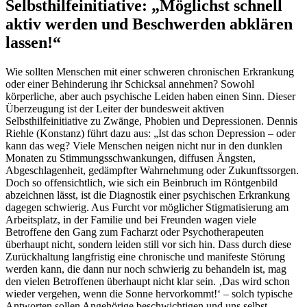
Selbsthilfeinitiative: „Möglichst schnell
aktiv werden und Beschwerden abklären
lassen!“
Wie sollten Menschen mit einer schweren chronischen Erkrankung
oder einer Behinderung ihr Schicksal annehmen? Sowohl
körperliche, aber auch psychische Leiden haben einen Sinn. Dieser
Überzeugung ist der Leiter der bundesweit aktiven
Selbsthilfeinitiative zu Zwänge, Phobien und Depressionen. Dennis
Riehle (Konstanz) führt dazu aus: „Ist das schon Depression – oder
kann das weg? Viele Menschen neigen nicht nur in den dunklen
Monaten zu Stimmungsschwankungen, diffusen Ängsten,
Abgeschlagenheit, gedämpfter Wahrnehmung oder Zukunftssorgen.
Doch so offensichtlich, wie sich ein Beinbruch im Röntgenbild
abzeichnen lässt, ist die Diagnostik einer psychischen Erkrankung
dagegen schwierig. Aus Furcht vor möglicher Stigmatisierung am
Arbeitsplatz, in der Familie und bei Freunden wagen viele
Betroffene den Gang zum Facharzt oder Psychotherapeuten
überhaupt nicht, sondern leiden still vor sich hin. Dass durch diese
Zurückhaltung langfristig eine chronische und manifeste Störung
werden kann, die dann nur noch schwierig zu behandeln ist, mag
den vielen Betroffenen überhaupt nicht klar sein. ‚Das wird schon
wieder vergehen, wenn die Sonne hervorkommt!‘ – solch typische
Antworten sollen Angehörige beschwichtigen und uns selbst