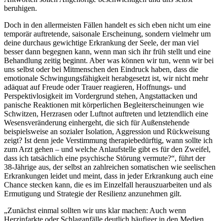
beruhigen.
Doch in den allermeisten Fällen handelt es sich eben nicht um eine
temporär auftretende, saisonale Erscheinung, sondern vielmehr um
deine durchaus gewichtige Erkrankung der Seele, der man viel
besser dann begegnen kann, wenn man sich ihr früh stellt und eine
Behandlung zeitig beginnt. Aber was können wir tun, wenn wir bei
uns selbst oder bei Mitmenschen den Eindruck haben, dass die
emotionale Schwingungsfähigkeit herabgesetzt ist, wir nicht mehr
adäquat auf Freude oder Trauer reagieren, Hoffnungs- und
Perspektivlosigkeit im Vordergrund stehen, Angstattacken und
panische Reaktionen mit körperlichen Begleiterscheinungen wie
Schwitzen, Herzrasen oder Luftnot auftreten und letztendlich eine
Wesensveränderung einhergeht, die sich für Außenstehende
beispielsweise an sozialer Isolation, Aggression und Rückweisung
zeigt? Ist denn jede Verstimmung therapiebedürftig, wann sollte ich
zum Arzt gehen – und welche Anlaufstelle gibt es für den Zweifel,
dass ich tatsächlich eine psychische Störung vermute?“, führt der
38-Jährige aus, der selbst an zahlreichen somatischen wie seelischen
Erkrankungen leidet und meint, dass in jeder Erkrankung auch eine
Chance stecken kann, die es im Einzelfall herauszuarbeiten und als
Ermutigung und Strategie der Resilienz anzunehmen gilt.
„Zunächst einmal sollten wir uns klar machen: Auch wenn
Herzinfarkte oder Schlaganfälle deutlich häufiger in den Medien