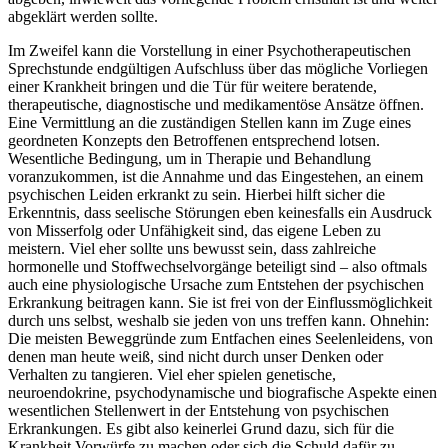
abgeklärt werden sollte.
Im Zweifel kann die Vorstellung in einer Psychotherapeutischen
Sprechstunde endgültigen Aufschluss über das mögliche Vorliegen
einer Krankheit bringen und die Tür für weitere beratende,
therapeutische, diagnostische und medikamentöse Ansätze öffnen.
Eine Vermittlung an die zuständigen Stellen kann im Zuge eines
geordneten Konzepts den Betroffenen entsprechend lotsen.
Wesentliche Bedingung, um in Therapie und Behandlung
voranzukommen, ist die Annahme und das Eingestehen, an einem
psychischen Leiden erkrankt zu sein. Hierbei hilft sicher die
Erkenntnis, dass seelische Störungen eben keinesfalls ein Ausdruck
von Misserfolg oder Unfähigkeit sind, das eigene Leben zu
meistern. Viel eher sollte uns bewusst sein, dass zahlreiche
hormonelle und Stoffwechselvorgänge beteiligt sind – also oftmals
auch eine physiologische Ursache zum Entstehen der psychischen
Erkrankung beitragen kann. Sie ist frei von der Einflussmöglichkeit
durch uns selbst, weshalb sie jeden von uns treffen kann. Ohnehin:
Die meisten Beweggründe zum Entfachen eines Seelenleidens, von
denen man heute weiß, sind nicht durch unser Denken oder
Verhalten zu tangieren. Viel eher spielen genetische,
neuroendokrine, psychodynamische und biografische Aspekte einen
wesentlichen Stellenwert in der Entstehung von psychischen
Erkrankungen. Es gibt also keinerlei Grund dazu, sich für die
Krankheit Vorwürfe zu machen oder sich die Schuld dafür zu