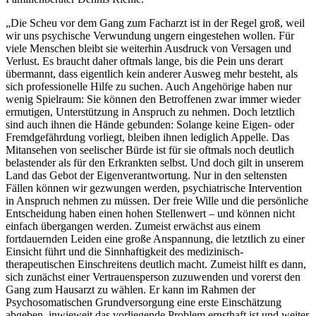
„Die Scheu vor dem Gang zum Facharzt ist in der Regel groß, weil
wir uns psychische Verwundung ungern eingestehen wollen. Für
viele Menschen bleibt sie weiterhin Ausdruck von Versagen und
Verlust. Es braucht daher oftmals lange, bis die Pein uns derart
übermannt, dass eigentlich kein anderer Ausweg mehr besteht, als
sich professionelle Hilfe zu suchen. Auch Angehörige haben nur
wenig Spielraum: Sie können den Betroffenen zwar immer wieder
ermutigen, Unterstützung in Anspruch zu nehmen. Doch letztlich
sind auch ihnen die Hände gebunden: Solange keine Eigen- oder
Fremdgefährdung vorliegt, bleiben ihnen lediglich Appelle. Das
Mitansehen von seelischer Bürde ist für sie oftmals noch deutlich
belastender als für den Erkrankten selbst. Und doch gilt in unserem
Land das Gebot der Eigenverantwortung. Nur in den seltensten
Fällen können wir gezwungen werden, psychiatrische Intervention
in Anspruch nehmen zu müssen. Der freie Wille und die persönliche
Entscheidung haben einen hohen Stellenwert – und können nicht
einfach übergangen werden. Zumeist erwächst aus einem
fortdauernden Leiden eine große Anspannung, die letztlich zu einer
Einsicht führt und die Sinnhaftigkeit des medizinisch-
therapeutischen Einschreitens deutlich macht. Zumeist hilft es dann,
sich zunächst einer Vertrauensperson zuzuwenden und vorerst den
Gang zum Hausarzt zu wählen. Er kann im Rahmen der
Psychosomatischen Grundversorgung eine erste Einschätzung
abgeben, inwieweit das vorliegende Problem ernsthaft ist und weiter