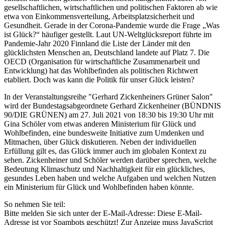
gesellschaftlichen, wirtschaftlichen und politischen Faktoren ab wie
etwa von Einkommensverteilung, Arbeitsplatzsicherheit und
Gesundheit. Gerade in der Corona-Pandemie wurde die Frage „Was
ist Glück?“ häufiger gestellt. Laut UN-Weltglücksreport führte im
Pandemie-Jahr 2020 Finnland die Liste der Länder mit den
glücklichsten Menschen an, Deutschland landete auf Platz 7. Die
OECD (Organisation für wirtschaftliche Zusammenarbeit und
Entwicklung) hat das Wohlbefinden als politischen Richtwert
etabliert. Doch was kann die Politik für unser Glück leisten?
In der Veranstaltungsreihe "Gerhard Zickenheiners Grüner Salon"
wird der Bundestagsabgeordnete Gerhard Zickenheiner (BÜNDNIS
90/DIE GRÜNEN) am 27. Juli 2021 von 18:30 bis 19:30 Uhr mit
Gina Schöler vom etwas anderen Ministerium für Glück und
Wohlbefinden, eine bundesweite Initiative zum Umdenken und
Mitmachen, über Glück diskutieren. Neben der individuellen
Erfüllung gilt es, das Glück immer auch im globalen Kontext zu
sehen. Zickenheiner und Schöler werden darüber sprechen, welche
Bedeutung Klimaschutz und Nachhaltigkeit für ein glückliches,
gesundes Leben haben und welche Aufgaben und welchen Nutzen
ein Ministerium für Glück und Wohlbefinden haben könnte.
So nehmen Sie teil:
Bitte melden Sie sich unter der E-Mail-Adresse:
Diese E-Mail-
Adresse ist vor Spambots geschützt! Zur Anzeige muss JavaScript