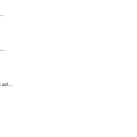
!…
em…
ch auf…