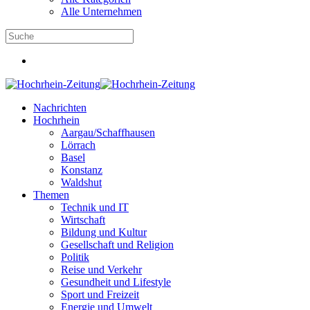
Alle Unternehmen
Nachrichten
Hochrhein
Aargau/Schaffhausen
Lörrach
Basel
Konstanz
Waldshut
Themen
Technik und IT
Wirtschaft
Bildung und Kultur
Gesellschaft und Religion
Politik
Reise und Verkehr
Gesundheit und Lifestyle
Sport und Freizeit
Energie und Umwelt