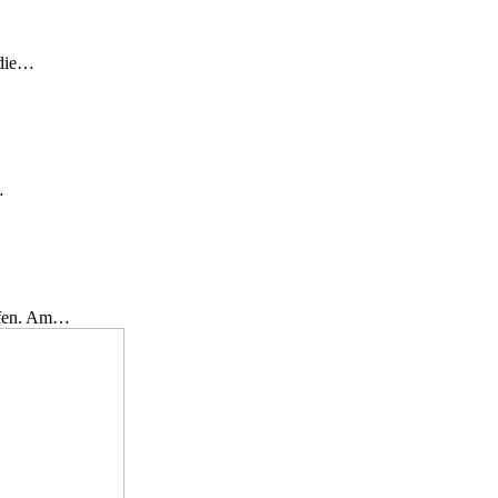
 die…
…
effen. Am…