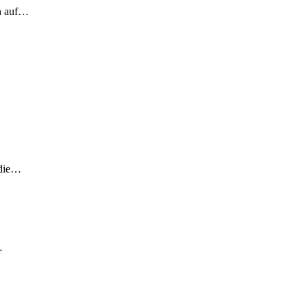
ch auf…
 die…
…