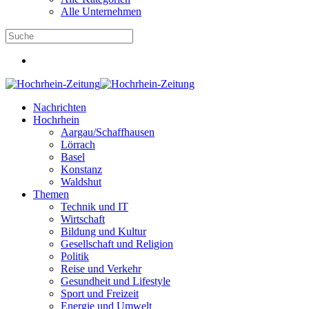
Alle Unternehmen
Nachrichten
Hochrhein
Aargau/Schaffhausen
Lörrach
Basel
Konstanz
Waldshut
Themen
Technik und IT
Wirtschaft
Bildung und Kultur
Gesellschaft und Religion
Politik
Reise und Verkehr
Gesundheit und Lifestyle
Sport und Freizeit
Energie und Umwelt