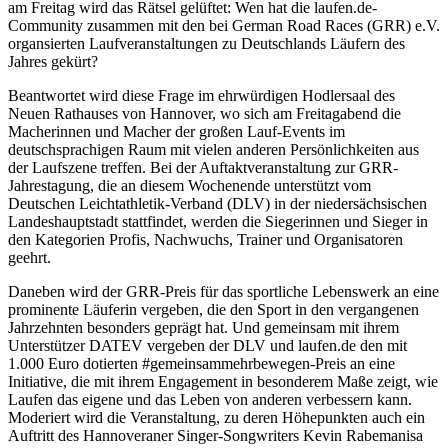
am Freitag wird das Rätsel gelüftet: Wen hat die laufen.de-
Community zusammen mit den bei German Road Races (GRR) e.V.
organsierten Laufveranstaltungen zu Deutschlands Läufern des
Jahres gekürt?
Beantwortet wird diese Frage im ehrwürdigen Hodlersaal des
Neuen Rathauses von Hannover, wo sich am Freitagabend die
Macherinnen und Macher der großen Lauf-Events im
deutschsprachigen Raum mit vielen anderen Persönlichkeiten aus
der Laufszene treffen. Bei der Auftaktveranstaltung zur GRR-
Jahrestagung, die an diesem Wochenende unterstützt vom
Deutschen Leichtathletik-Verband (DLV) in der niedersächsischen
Landeshauptstadt stattfindet, werden die Siegerinnen und Sieger in
den Kategorien Profis, Nachwuchs, Trainer und Organisatoren
geehrt.
Daneben wird der GRR-Preis für das sportliche Lebenswerk an eine
prominente Läuferin vergeben, die den Sport in den vergangenen
Jahrzehnten besonders geprägt hat. Und gemeinsam mit ihrem
Unterstützer DATEV vergeben der DLV und laufen.de den mit
1.000 Euro dotierten #gemeinsammehrbewegen-Preis an eine
Initiative, die mit ihrem Engagement in besonderem Maße zeigt, wie
Laufen das eigene und das Leben von anderen verbessern kann.
Moderiert wird die Veranstaltung, zu deren Höhepunkten auch ein
Auftritt des Hannoveraner Singer-Songwriters Kevin Rabemanisa