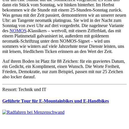
dann ein Stück vom Sonntag, wir hinken hinterher. Im Herbst
bekommen wir die Stunde mit einem 25-Stunden-Sonntag zurück.
Was genau mit der Zeit passiert, demonstrieren wir an unserer neuen
Uhr: an Tangente neomatik platingrau. Sie wird in der Nacht zum
Sonntag von zwei Uhr auf drei vorgedreht. Die nagelneue Variante
des
NOMOS
-Klassikers – wertvoll, mit einem Zifferblatt, das mit
einem Platinmetall galvanisiert ist, außerdem mit goldenem
neomatik-Schriftzug unter dem NOMOS-Signet – wird uns
sommers wie winters auf viele Jahrzehnte treue Dienste leisten, uns
mit leisem, friedlichem Ticken erinnern an den Wert der Zeit.
Auf ihrem Boden ist Platz für 88 Zeichen: für ein graviertes Datum,
ein Gedicht, ein Kompliment, einen Wunsch. Die Worte Freiheit,
Frieden, Demokratie, nur zum Beispiel, passen mit nur 25 Zeichen
also locker darauf.
Ressort: Technik und IT
Geführte Tour für E-Mountainbikes und E-Handbikes