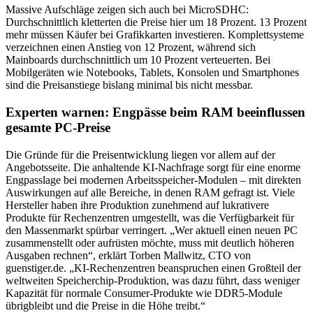
Massive Aufschläge zeigen sich auch bei MicroSDHC:
Durchschnittlich kletterten die Preise hier um 18 Prozent. 13 Prozent
mehr müssen Käufer bei Grafikkarten investieren. Komplettsysteme
verzeichnen einen Anstieg von 12 Prozent, während sich
Mainboards durchschnittlich um 10 Prozent verteuerten. Bei
Mobilgeräten wie Notebooks, Tablets, Konsolen und Smartphones
sind die Preisanstiege bislang minimal bis nicht messbar.
Experten warnen: Engpässe beim RAM beeinflussen
gesamte PC-Preise
Die Gründe für die Preisentwicklung liegen vor allem auf der
Angebotsseite. Die anhaltende KI-Nachfrage sorgt für eine enorme
Engpasslage bei modernen Arbeitsspeicher-Modulen – mit direkten
Auswirkungen auf alle Bereiche, in denen RAM gefragt ist. Viele
Hersteller haben ihre Produktion zunehmend auf lukrativere
Produkte für Rechenzentren umgestellt, was die Verfügbarkeit für
den Massenmarkt spürbar verringert. „Wer aktuell einen neuen PC
zusammenstellt oder aufrüsten möchte, muss mit deutlich höheren
Ausgaben rechnen“, erklärt Torben Mallwitz, CTO von
guenstiger.de. „KI-Rechenzentren beanspruchen einen Großteil der
weltweiten Speicherchip-Produktion, was dazu führt, dass weniger
Kapazität für normale Consumer-Produkte wie DDR5-Module
übrigbleibt und die Preise in die Höhe treibt.“