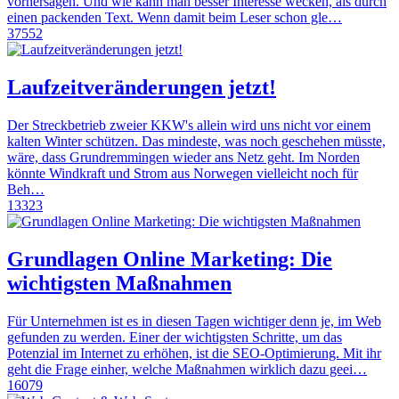
vorhersagen. Und wie kann man besser Interesse wecken, als durch
einen packenden Text. Wenn damit beim Leser schon gle…
37552
Laufzeitveränderungen jetzt!
Der Streckbetrieb zweier KKW's allein wird uns nicht vor einem
kalten Winter schützen. Das mindeste, was noch geschehen müsste,
wäre, dass Grundremmingen wieder ans Netz geht. Im Norden
könnte Windkraft und Strom aus Norwegen vielleicht noch für
Beh…
13323
Grundlagen Online Marketing: Die
wichtigsten Maßnahmen
Für Unternehmen ist es in diesen Tagen wichtiger denn je, im Web
gefunden zu werden. Einer der wichtigsten Schritte, um das
Potenzial im Internet zu erhöhen, ist die SEO-Optimierung. Mit ihr
geht die Frage einher, welche Maßnahmen wirklich dazu geei…
16079