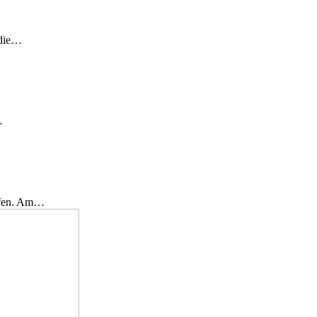
 die…
…
effen. Am…