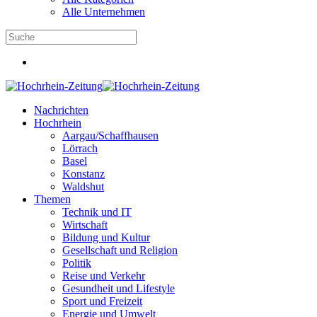
Alle Unternehmen
Nachrichten
Hochrhein
Aargau/Schaffhausen
Lörrach
Basel
Konstanz
Waldshut
Themen
Technik und IT
Wirtschaft
Bildung und Kultur
Gesellschaft und Religion
Politik
Reise und Verkehr
Gesundheit und Lifestyle
Sport und Freizeit
Energie und Umwelt