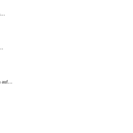
em…
!…
ch auf…