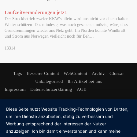
Laufzeitveränderungen jetzt!
Der Streckbetrieb zweier KKW's allein wird uns nicht vor einem kalten
Winter schützen. Das mindeste, was noch geschehen müsste, wäre, dass
Grundremmingen wieder ans Netz geht. Im Norden könnte Windkraft
und Strom aus Norwegen vielleicht noch für Beh…
13314
Tags
Besserer Content
WebContent
Archiv
Glossar
Unkategorised
Ihr Artikel bei uns
Impressum
Datenschutzerklärung
AGB
Diese Seite nutzt Website Tracking-Technologien von Dritten,
um ihre Dienste anzubieten, stetig zu verbessern und
Werbung entsprechend der Interessen der Nutzer
anzuzeigen. Ich bin damit einverstanden und kann meine