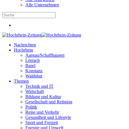
Alle Unternehmen
Nachrichten
Hochrhein
Aargau/Schaffhausen
Lörrach
Basel
Konstanz
Waldshut
Themen
Technik und IT
Wirtschaft
Bildung und Kultur
Gesellschaft und Religion
Politik
Reise und Verkehr
Gesundheit und Lifestyle
Sport und Freizeit
Energie und Umwelt