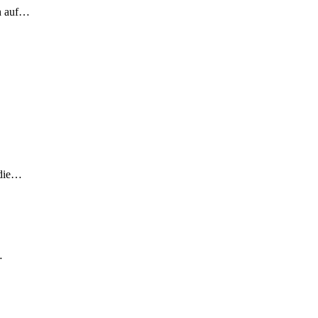
ch auf…
 die…
…