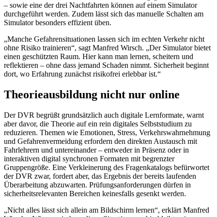
– sowie eine der drei Nachtfahrten können auf einem Simulator
durchgeführt werden. Zudem lässt sich das manuelle Schalten am
Simulator besonders effizient üben.
„Manche Gefahrensituationen lassen sich im echten Verkehr nicht
ohne Risiko trainieren“, sagt Manfred Wirsch. „Der Simulator bietet
einen geschützten Raum. Hier kann man lernen, scheitern und
reflektieren – ohne dass jemand Schaden nimmt. Sicherheit beginnt
dort, wo Erfahrung zunächst risikofrei erlebbar ist.“
Theorieausbildung nicht nur online
Der DVR begrüßt grundsätzlich auch digitale Lernformate, warnt
aber davor, die Theorie auf ein rein digitales Selbststudium zu
reduzieren. Themen wie Emotionen, Stress, Verkehrswahrnehmung
und Gefahrenvermeidung erfordern den direkten Austausch mit
Fahrlehrern und untereinander – entweder in Präsenz oder in
interaktiven digital synchronen Formaten mit begrenzter
Gruppengröße. Eine Verkleinerung des Fragenkatalogs befürwortet
der DVR zwar, fordert aber, das Ergebnis der bereits laufenden
Überarbeitung abzuwarten. Prüfungsanforderungen dürfen in
sicherheitsrelevanten Bereichen keinesfalls gesenkt werden.
„Nicht alles lässt sich allein am Bildschirm lernen“, erklärt Manfred