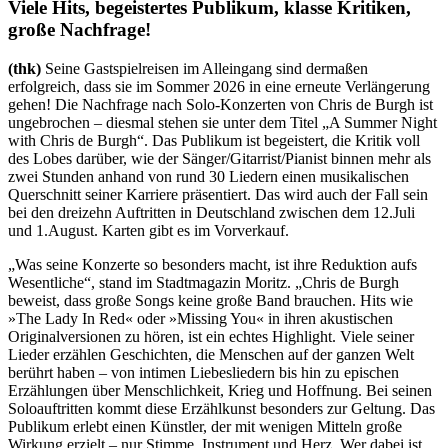
Viele Hits, begeistertes Publikum, klasse Kritiken,
große Nachfrage!
(thk)
Seine Gastspielreisen im Alleingang sind dermaßen
erfolgreich, dass sie im Sommer 2026 in eine erneute Verlängerung
gehen! Die Nachfrage nach Solo-Konzerten von Chris de Burgh ist
ungebrochen – diesmal stehen sie unter dem Titel „A Summer Night
with Chris de Burgh“. Das Publikum ist begeistert, die Kritik voll
des Lobes darüber, wie der Sänger/Gitarrist/Pianist binnen mehr als
zwei Stunden anhand von rund 30 Liedern einen musikalischen
Querschnitt seiner Karriere präsentiert. Das wird auch der Fall sein
bei den dreizehn Auftritten in Deutschland zwischen dem 12.Juli
und 1.August. Karten gibt es im Vorverkauf.
„Was seine Konzerte so besonders macht, ist ihre Reduktion aufs
Wesentliche“, stand im Stadtmagazin Moritz. „Chris de Burgh
beweist, dass große Songs keine große Band brauchen. Hits wie
»The Lady In Red« oder »Missing You« in ihren akustischen
Originalversionen zu hören, ist ein echtes Highlight. Viele seiner
Lieder erzählen Geschichten, die Menschen auf der ganzen Welt
berührt haben – von intimen Liebesliedern bis hin zu epischen
Erzählungen über Menschlichkeit, Krieg und Hoffnung. Bei seinen
Soloauftritten kommt diese Erzählkunst besonders zur Geltung. Das
Publikum erlebt einen Künstler, der mit wenigen Mitteln große
Wirkung erzielt – nur Stimme, Instrument und Herz. Wer dabei ist,