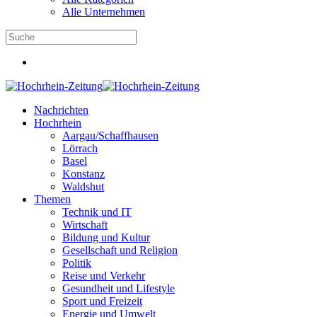
Alle Unternehmen
Nachrichten
Hochrhein
Aargau/Schaffhausen
Lörrach
Basel
Konstanz
Waldshut
Themen
Technik und IT
Wirtschaft
Bildung und Kultur
Gesellschaft und Religion
Politik
Reise und Verkehr
Gesundheit und Lifestyle
Sport und Freizeit
Energie und Umwelt