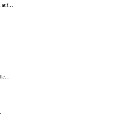
ch auf…
 die…
…