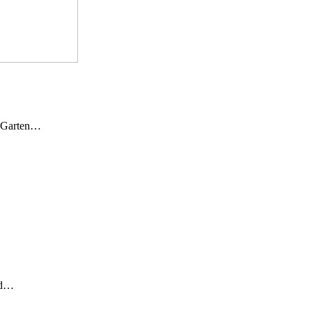
n Garten…
und…