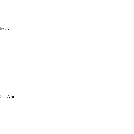
 die…
…
effen. Am…