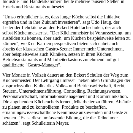
Industrie- und Handelskammern heute mehrere tausend Stellen in
Hotels und Restaurants unbesetzt.
"Umso erfreulicher ist es, dass junge Köche selbst die Initiative
ergreifen und in ihre Zukunft investieren", sagt Udo Haug, der
Leiter der Lehrküche an den Eckert Hotelfachschulen, der auch
selbst Küchenmeister ist. "Der Küchenmeister ist Voraussetzung, um
ausbilden zu können, aber auch, um Küchen beispielsweise leiten zu
können", weiß er. Karriereperspektiven bieten sich dabei auch
abseits der klassischen Gastro-Szene: Immer mehr Unternehmen,
aber beispielsweise auch Kliniken, setzen in ihren Küchen,
Betriebsrestaurants und Mitarbeiterkasinos zunehmend auf gut
qualifizierte "Gastro-Manager".
Vier Monate in Vollzeit dauert an den Eckert Schulen der Weg zum
Küchenmeister. Der Lehrgang umfasst - neben allen Grundlagen der
anspruchsvollen Kulinarik - Volks- und Betriebswirtschaft, Recht,
Steuern, Unternehmensführung, Controlling, Rechnungswesen,
Personalwirtschaft, Informationsmanagement und Kommunikation.
Die angehenden Küchenchefs lernen, Mitarbeiter zu führen, Abläufe
zu planen und zu kontrollieren, Produkte zu beschaffen,
ernährungswissenschaftliche Kenntnisse anzuwenden und Gäste zu
beraten. "Es ist diese umfassende Bildung, die die Teilnehmer
schätzen", sagt Schulleiterin Mayer.