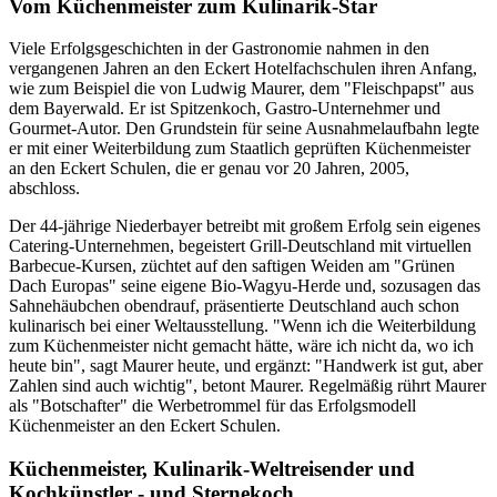
Vom Küchenmeister zum Kulinarik-Star
Viele Erfolgsgeschichten in der Gastronomie nahmen in den
vergangenen Jahren an den Eckert Hotelfachschulen ihren Anfang,
wie zum Beispiel die von Ludwig Maurer, dem "Fleischpapst" aus
dem Bayerwald. Er ist Spitzenkoch, Gastro-Unternehmer und
Gourmet-Autor. Den Grundstein für seine Ausnahmelaufbahn legte
er mit einer Weiterbildung zum Staatlich geprüften Küchenmeister
an den Eckert Schulen, die er genau vor 20 Jahren, 2005,
abschloss.
Der 44-jährige Niederbayer betreibt mit großem Erfolg sein eigenes
Catering-Unternehmen, begeistert Grill-Deutschland mit virtuellen
Barbecue-Kursen, züchtet auf den saftigen Weiden am "Grünen
Dach Europas" seine eigene Bio-Wagyu-Herde und, sozusagen das
Sahnehäubchen obendrauf, präsentierte Deutschland auch schon
kulinarisch bei einer Weltausstellung. "Wenn ich die Weiterbildung
zum Küchenmeister nicht gemacht hätte, wäre ich nicht da, wo ich
heute bin", sagt Maurer heute, und ergänzt: "Handwerk ist gut, aber
Zahlen sind auch wichtig", betont Maurer. Regelmäßig rührt Maurer
als "Botschafter" die Werbetrommel für das Erfolgsmodell
Küchenmeister an den Eckert Schulen.
Küchenmeister, Kulinarik-Weltreisender und
Kochkünstler - und Sternekoch