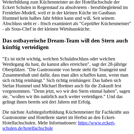
Weiterbildung zum Küchenmeister an der Hotelfachschule der
Eckert Schulen in Regenstauf zu absolvieren - berufsbegleitend im
Fernlehre-Modell, weil er in der kleinen Küche im Gasthaus
Hummel kein halbes Jahr fehlen kann und will. Seit seinem
Abschluss steht er - frisch examiniert als "Geprüfter Küchenmeister"
- als Sous-Chef in der kleinen Wirtshausküche.
Das ostbayerische Dream-Team will den Stern auch
künftig verteidigen
"Es ist nicht wichtig, welchen Schulabschluss oder welchen
Werdegang du hast, du kannst alles erreichen", sagt der 28-jährige
Oberpfälzer. "Die Gastronomie von heute steht für Teamgeist und
Zusammenhalt und dafür, dass man alles schaffen kann, wenn man
sich richtig reinhängt." Sich richtig reinhängen: Das haben sich
Stefan Hummel und Michael Brettner auch für die Zukunft fest
vorgenommen. "Denn jetzt, wo wir den Stern einmal haben", sagen
sie, "wollen wir ihn natürlich auch weiter verteidigen." Und das
gelingt ihnen bereits seit drei Jahren mit Erfolg.
Die nächste Aufstiegsfortbildung Küchenmeister für Fachkräfte aus
Gastronomie und Hotellerie startet im Herbst an den Eckert-
Hotelfachschulen. Mehr Informationen:
https://www.eckert-
schulen.de/hotelfachschule