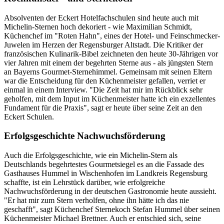
Absolventen der Eckert Hotelfachschulen sind heute auch mit
Michelin-Sternen hoch dekoriert - wie Maximilian Schmidt,
Küchenchef im "Roten Hahn", eines der Hotel- und Feinschmecker-
Juwelen im Herzen der Regensburger Altstadt. Die Kritiker der
französischen Kulinarik-Bibel zeichneten den heute 30-Jährigen vor
vier Jahren mit einem der begehrten Sterne aus - als jüngsten Stern
an Bayerns Gourmet-Sternehimmel. Gemeinsam mit seinen Eltern
war die Entscheidung für den Küchenmeister gefallen, verriet er
einmal in einem Interview. "Die Zeit hat mir im Rückblick sehr
geholfen, mit dem Input im Küchenmeister hatte ich ein exzellentes
Fundament für die Praxis", sagt er heute über seine Zeit an den
Eckert Schulen.
Erfolgsgeschichte Nachwuchsförderung
Auch die Erfolgsgeschichte, wie ein Michelin-Stern als
Deutschlands begehrtestes Gourmetsiegel es an die Fassade des
Gasthauses Hummel in Wischenhofen im Landkreis Regensburg
schaffte, ist ein Lehrstück darüber, wie erfolgreiche
Nachwuchsförderung in der deutschen Gastronomie heute aussieht.
"Er hat mir zum Stern verholfen, ohne ihn hätte ich das nie
geschafft", sagt Küchenchef Sternekoch Stefan Hummel über seinen
Küchenmeister Michael Brettner. Auch er entschied sich, seine