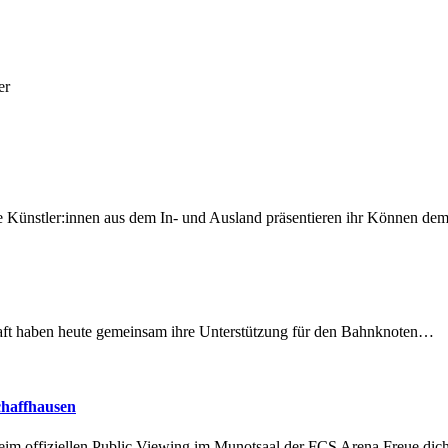
er
 Künstler:innen aus dem In- und Ausland präsentieren ihr Können d
lschaft haben heute gemeinsam ihre Unterstützung für den Bahnknoten…
chaffhausen
beim offiziellen Public Viewing im Munotsaal der FCS Arena.Freue di