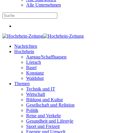
Alle Unternehmen
Nachrichten
Hochrhein
Aargau/Schaffhausen
Lörrach
Basel
Konstanz
Waldshut
Themen
Technik und IT
Wirtschaft
Bildung und Kultur
Gesellschaft und Religion
Politik
Reise und Verkehr
Gesundheit und Lifestyle
Sport und Freizeit
Energie und Umwelt