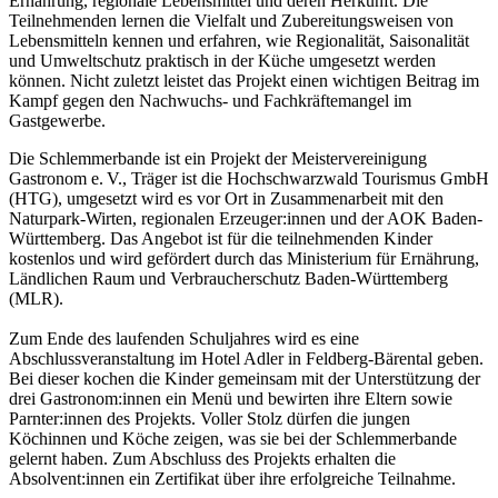
Ernährung, regionale Lebensmittel und deren Herkunft. Die
Teilnehmenden lernen die Vielfalt und Zubereitungsweisen von
Lebensmitteln kennen und erfahren, wie Regionalität, Saisonalität
und Umweltschutz praktisch in der Küche umgesetzt werden
können. Nicht zuletzt leistet das Projekt einen wichtigen Beitrag im
Kampf gegen den Nachwuchs- und Fachkräftemangel im
Gastgewerbe.
Die Schlemmerbande ist ein Projekt der Meistervereinigung
Gastronom e. V., Träger ist die Hochschwarzwald Tourismus GmbH
(HTG), umgesetzt wird es vor Ort in Zusammenarbeit mit den
Naturpark-Wirten, regionalen Erzeuger:innen und der AOK Baden-
Württemberg. Das Angebot ist für die teilnehmenden Kinder
kostenlos und wird gefördert durch das Ministerium für Ernährung,
Ländlichen Raum und Verbraucherschutz Baden-Württemberg
(MLR).
Zum Ende des laufenden Schuljahres wird es eine
Abschlussveranstaltung im Hotel Adler in Feldberg-Bärental geben.
Bei dieser kochen die Kinder gemeinsam mit der Unterstützung der
drei Gastronom:innen ein Menü und bewirten ihre Eltern sowie
Parnter:innen des Projekts. Voller Stolz dürfen die jungen
Köchinnen und Köche zeigen, was sie bei der Schlemmerbande
gelernt haben. Zum Abschluss des Projekts erhalten die
Absolvent:innen ein Zertifikat über ihre erfolgreiche Teilnahme.