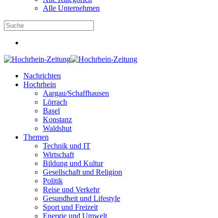
Alle Unternehmen
Nachrichten
Hochrhein
Aargau/Schaffhausen
Lörrach
Basel
Konstanz
Waldshut
Themen
Technik und IT
Wirtschaft
Bildung und Kultur
Gesellschaft und Religion
Politik
Reise und Verkehr
Gesundheit und Lifestyle
Sport und Freizeit
Energie und Umwelt