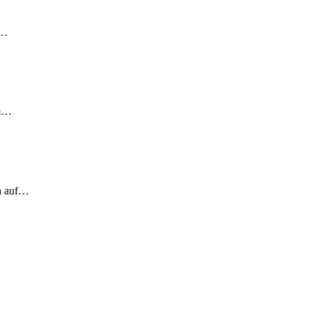
!…
em…
ch auf…