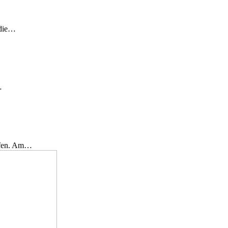
 die…
…
effen. Am…