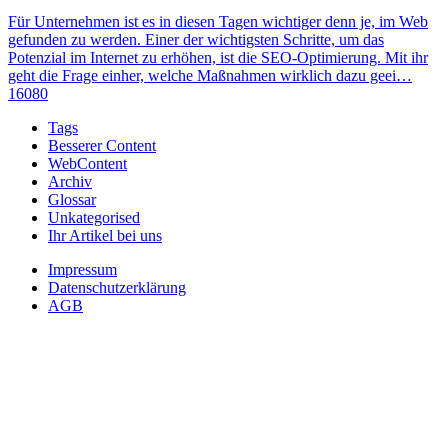
Für Unternehmen ist es in diesen Tagen wichtiger denn je, im Web
gefunden zu werden. Einer der wichtigsten Schritte, um das
Potenzial im Internet zu erhöhen, ist die SEO-Optimierung. Mit ihr
geht die Frage einher, welche Maßnahmen wirklich dazu geei…
16080
Tags
Besserer Content
WebContent
Archiv
Glossar
Unkategorised
Ihr Artikel bei uns
Impressum
Datenschutzerklärung
AGB