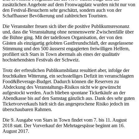
zusätzlichen Angebote auf dem Fronwagplatz wurden nicht nur von
den Festival-Besuchern sehr geschätzt, sondern auch von der
Schaffhauser Bevölkerung und zahlreichen Touristen.
Die Veranstalter freuen sich über die positive Publikumsresonanz
und, dass die Veranstaltung ohne nennenswerte Zwischenfälle über
die Bühne ging. Mit der tadellosen Organisation, der von den
Gästen als einzigartig gelobten Gastfreundschlaft, der ausgelassene
Stimmung und den 500 äusserst engagierten freiwilligen Helfern,
profiliert sich Stars in Town abermals als eines der qualitativ
hochstehendsten Festivals der Schweiz.
Trotz der erfreulichen Publikumsbilanz resultiert aber, infolge der
feuchtkalten Witterung, ein sechsstelliges Defizit im veranschlagten
Food&Beverage-Budget. Dadurch können die Reserven zu
Abdeckung des Veranstaltungs-Risikos nicht wie gewünscht
aufgestockt werden. Auch blieben spontane Ticketkäufe an der
Abendkasse bis auf den Samstag gänzlich aus. Dank des sehr guten
Ticketvorverkaufs hielt sich das angesprochene Risiko jedoch im
überschaubaren Rahmen.
Die 9. Ausgabe von Stars in Town findet vom 7. bis 11. August
2018 statt. Der Vorverkauf der Mehrtagespässe beginnt am 16.
August 2017.