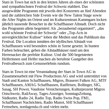
Stars in Town hat sich in den letzten Jahren als eines der schönsten
und sympathischsten Festival der Schweiz etabliert. Das
ausgewählte Programm mit jeweils drei Konzerten an fünf Abenden
und die zahlreichen Side Events wie die New Talent Stage sowie
die After Nights im Orient und im Kulturzentrum Kammgarn locken
jährlich tausende Besucher in die Schaffhauser Altstadt. Doch nicht
das Programm allein begeistert: Als „bezaubernd organisiert“, „das
wohl schönste Festival der Schweiz“ oder „Top-Acts in
unvergleichlicher Kulisse“ loben die Medien und das Publikum das
Festival. Die Location inmitten der idyllischen Altstadt von
Schaffhausen wird besonders schön in Szene gesetzt. In bunten
Farben beleuchtet, geben die Altstadthäuser rund um den
Herrenacker die perfekte Kulisse. Und die 500 begeisterten
Helferinnen und Helfer machen als berufene Gastgeber den
Festivalbesuch zum Genusserlebnis rundum.
Stars in Town ist eine Veranstaltung der Stars in Town AG in
Zusammenarbeit mit Flow Productions AG und wird unterstützt von
Stadt und Kanton Schaffhausen, Migros, Brauerei Falken AG, MTF
Schaffhausen, AMAG Schaffhausen, Raiffeisen, Bollinger, SIG,
Sasag, SH Power, Vaudoise Versicherungen, Kulturprozent Migros
Ostschweiz, RailAway, Tages-Anzeiger, SonntagsZeitung,
Südkurier, Radio 24, Radio Top, Radio Swiss Pop, FM1,
Schaffhauser Nachrichten, Radio Munot, SHf Schaffhauser
Fernsehen, nordagenda.ch und vielen mehr.