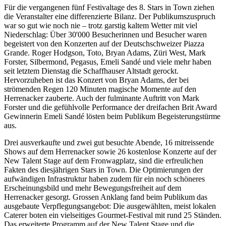
Für die vergangenen fünf Festivaltage des 8. Stars in Town ziehen
die Veranstalter eine differenzierte Bilanz. Der Publikumszuspruch
war so gut wie noch nie – trotz garstig kaltem Wetter mit viel
Niederschlag: Über 30'000 Besucherinnen und Besucher waren
begeistert von den Konzerten auf der Deutschschweizer Piazza
Grande. Roger Hodgson, Toto, Bryan Adams, Züri West, Mark
Forster, Silbermond, Pegasus, Emeli Sandé und viele mehr haben
seit letztem Dienstag die Schaffhauser Altstadt gerockt.
Hervorzuheben ist das Konzert von Bryan Adams, der bei
strömenden Regen 120 Minuten magische Momente auf den
Herrenacker zauberte. Auch der fulminante Auftritt von Mark
Forster und die gefühlvolle Performance der dreifachen Brit Award
Gewinnerin Emeli Sandé lösten beim Publikum Begeisterungstürme
aus.
Drei ausverkaufte und zwei gut besuchte Abende, 16 mitreissende
Shows auf dem Herrenacker sowie 26 kostenlose Konzerte auf der
New Talent Stage auf dem Fronwagplatz, sind die erfreulichen
Fakten des diesjährigen Stars in Town. Die Optimierungen der
aufwändigen Infrastruktur haben zudem für ein noch schöneres
Erscheinungsbild und mehr Bewegungsfreiheit auf dem
Herrenacker gesorgt. Grossen Anklang fand beim Publikum das
ausgebaute Verpflegungsangebot: Die ausgewählten, meist lokalen
Caterer boten ein vielseitiges Gourmet-Festival mit rund 25 Ständen.
Das erweiterte Programm auf der New Talent Stage und die