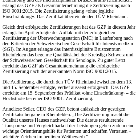
erlangt das GZF als Gesamtunternehmung die Zertifizierung nach
ISO 9001:2015. Die Zertifizierung gelang «ohne jegliche
Einschränkung». Das Zertifikat überreichte der TÜV Rheinland.
Gleich drei erfolgreiche Zertifizierungen hat das GZF in diesem Jahr
erlangt. Im April erfolgte der Auftakt mit der erfolgreichen
Zertifizierung der Überwachungsstation (IMC) in Laufenburg nach
den Kriterien der Schweizerischen Gesellschaft für Intensivmedizin
(SGI). Im August erlangte das Interdisziplinäre Brustzentrum
Rheinfelden das begehrte Qualitätslabel der Krebsliga Schweiz und
der Schweizerischen Gesellschaft für Senologie. Zu guter Letzt
erreichte das GZF als Gesamtunternehmung die erfolgreiche
Zertifizierung nach der anerkannten Norm ISO 9001:2015.
Die Auditierung, die durch den TÜV Rheinland zwischen dem 13.
und 15. September erfolgte, verlief äusserst erfolgreich. Das GZF
erreichte am 15. September das Prädikat ‹ohne Einschränkung› – die
Höchstnote bei einer ISO 9001- Zertifizierung.
Anneliese Seiler, CEO des GZF, betont anlässlich der gestrigen
Zertifikatsübergabe in Rheinfelden: „Die Zertifizierung macht die
Qualität unseres Hauses nachweisbar. Die daraus resultierende
Transparenz und Vergleichbarkeit der Leistungen geben zudem eine
wichtige Orientierungshilfe für Patienten und schaffen Vertrauen –
wichtige Zeichen im heutigen Wettbewerb.“