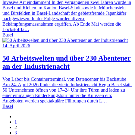
Invasive Art eindämmen! In den vergangenen zwei Jahren wurde in
Basel und Riehen im Kanton Basel-Stadt sowie in Münchenstein
und Birsfelden in Basel-Landschaft der gebietsfremde Japankäfer
nachgewiesen. In der Folge wurden diverse
Bekämpfungsmassnahmen ergriffen. Ab Ende Mai werden die
Lockstofffa…
Basel
14. April 2026
50 Arbeitswelten und über 230 Abenteuer
an der Industrienacht
Von Labor bis Containerterminal, von Datencenter bis Backstube
Am 24. April 2026 findet die vierte Industrienacht Regio Basel statt.
50 Unternehmen öffnen von 17–24 Uhr ihre Türen und laden zu
einer einmaligen Entdeckungstour hinter die Kulissen ein:
Angeboten werden spektakuläre Führungen durch L…
Basel
1
2
3