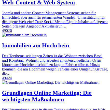
Web-Content & Web-System
Joomla und andere Content Management Systeme stehen für
Einfachheit aber auch für permanenten Wandel . Unterstützung für
die eigene Webseite! Trotz Social Media: Eigene Inhalte auf eigenen
Seiten pflegen! Angebot! Aktualisierun…
49026
Immobilien am Hochrhein
Das Topthema seit langen Zeiten ist das Wohnen zwischen Basel
und Konstanz. Wohnen und arbeiten an unterschiedlichen Orten
können am Hochrhein schnell zu langen Fahrten führen. Hinzu
kommen, die am Hochrhein wegen Fehlens einer Umgehungsstraße,
die…
49424
Grundlagen Online Marketing: Die
wichtigsten Maßnahmen
Für Unternehmen ist es in diesen Tagen wichtiger denn je, im Web