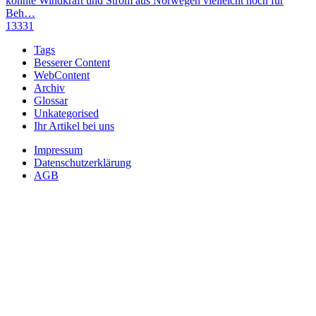
könnte Windkraft und Strom aus Norwegen vielleicht noch für
Beh…
13331
Tags
Besserer Content
WebContent
Archiv
Glossar
Unkategorised
Ihr Artikel bei uns
Impressum
Datenschutzerklärung
AGB