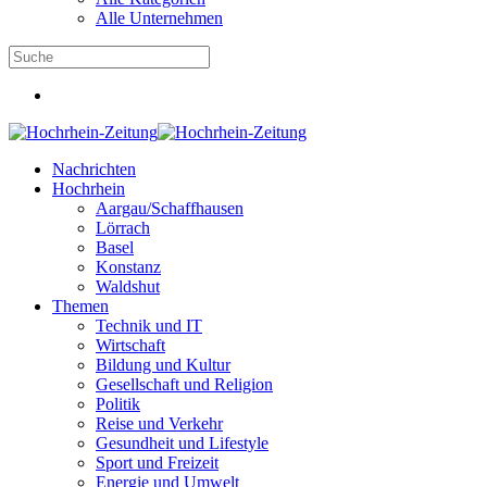
Alle Unternehmen
Nachrichten
Hochrhein
Aargau/Schaffhausen
Lörrach
Basel
Konstanz
Waldshut
Themen
Technik und IT
Wirtschaft
Bildung und Kultur
Gesellschaft und Religion
Politik
Reise und Verkehr
Gesundheit und Lifestyle
Sport und Freizeit
Energie und Umwelt