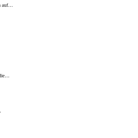
ch auf…
 die…
…