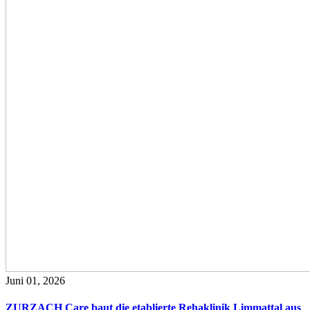
Juni 01, 2026
ZURZACH Care baut die etablierte Rehaklinik Limmattal aus