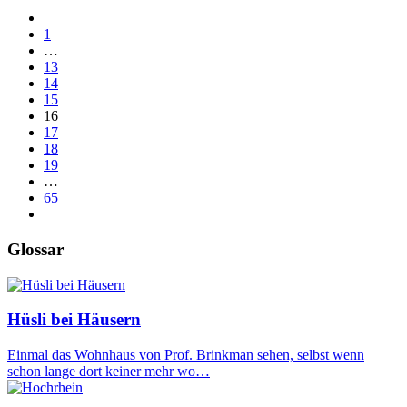
1
…
13
14
15
16
17
18
19
…
65
Glossar
Hüsli bei Häusern
Einmal das Wohnhaus von Prof. Brinkman sehen, selbst wenn
schon lange dort keiner mehr wo…