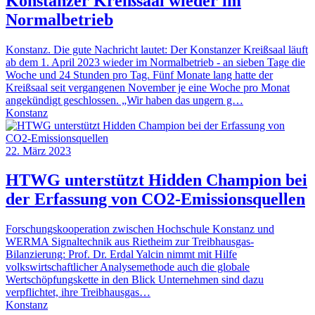
Konstanzer Kreißsaal wieder im
Normalbetrieb
Konstanz. Die gute Nachricht lautet: Der Konstanzer Kreißsaal läuft
ab dem 1. April 2023 wieder im Normalbetrieb - an sieben Tage die
Woche und 24 Stunden pro Tag. Fünf Monate lang hatte der
Kreißsaal seit vergangenen November je eine Woche pro Monat
angekündigt geschlossen. „Wir haben das ungern g…
Konstanz
22. März 2023
HTWG unterstützt Hidden Champion bei
der Erfassung von CO2-Emissionsquellen
Forschungskooperation zwischen Hochschule Konstanz und
WERMA Signaltechnik aus Rietheim zur Treibhausgas-
Bilanzierung: Prof. Dr. Erdal Yalcin nimmt mit Hilfe
volkswirtschaftlicher Analysemethode auch die globale
Wertschöpfungskette in den Blick Unternehmen sind dazu
verpflichtet, ihre Treibhausgas…
Konstanz