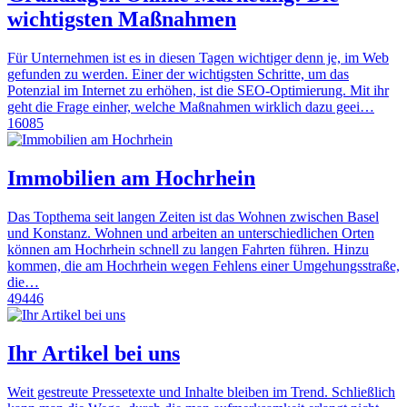
wichtigsten Maßnahmen
Für Unternehmen ist es in diesen Tagen wichtiger denn je, im Web
gefunden zu werden. Einer der wichtigsten Schritte, um das
Potenzial im Internet zu erhöhen, ist die SEO-Optimierung. Mit ihr
geht die Frage einher, welche Maßnahmen wirklich dazu geei…
16085
Immobilien am Hochrhein
Das Topthema seit langen Zeiten ist das Wohnen zwischen Basel
und Konstanz. Wohnen und arbeiten an unterschiedlichen Orten
können am Hochrhein schnell zu langen Fahrten führen. Hinzu
kommen, die am Hochrhein wegen Fehlens einer Umgehungsstraße,
die…
49446
Ihr Artikel bei uns
Weit gestreute Pressetexte und Inhalte bleiben im Trend. Schließlich