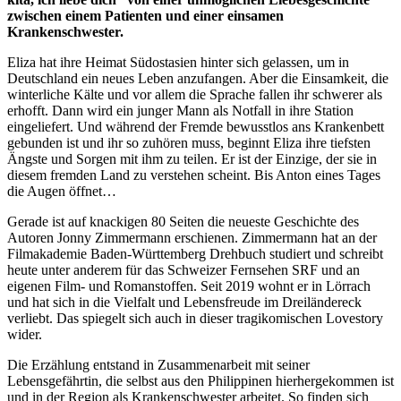
zwischen einem Patienten und einer einsamen
Krankenschwester.
Eliza hat ihre Heimat Südostasien hinter sich gelassen, um in
Deutschland ein neues Leben anzufangen. Aber die Einsamkeit, die
winterliche Kälte und vor allem die Sprache fallen ihr schwerer als
erhofft. Dann wird ein junger Mann als Notfall in ihre Station
eingeliefert. Und während der Fremde bewusstlos ans Krankenbett
gebunden ist und ihr so zuhören muss, beginnt Eliza ihre tiefsten
Ängste und Sorgen mit ihm zu teilen. Er ist der Einzige, der sie in
diesem fremden Land zu verstehen scheint. Bis Anton eines Tages
die Augen öffnet…
Gerade ist auf knackigen 80 Seiten die neueste Geschichte des
Autoren Jonny Zimmermann erschienen. Zimmermann hat an der
Filmakademie Baden-Württemberg Drehbuch studiert und schreibt
heute unter anderem für das Schweizer Fernsehen SRF und an
eigenen Film- und Romanstoffen. Seit 2019 wohnt er in Lörrach
und hat sich in die Vielfalt und Lebensfreude im Dreiländereck
verliebt. Das spiegelt sich auch in dieser tragikomischen Lovestory
wider.
Die Erzählung entstand in Zusammenarbeit mit seiner
Lebensgefährtin, die selbst aus den Philippinen hierhergekommen ist
und in der Region als Krankenschwester arbeitet. So finden sich