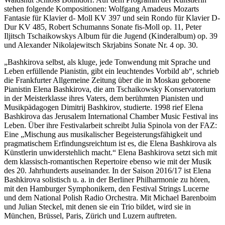
stehen folgende Kompositionen: Wolfgang Amadeus Mozarts
Fantasie für Klavier d- Moll KV 397 und sein Rondo für Klavier D-
Dur KV 485, Robert Schumanns Sonate fis-Moll op. 11, Peter
Iljitsch Tschaikowskys Album für die Jugend (Kinderalbum) op. 39
und Alexander Nikolajewitsch Skrjabins Sonate Nr. 4 op. 30.
„Bashkirova selbst, als kluge, jede Tonwendung mit Sprache und
Leben erfüllende Pianistin, gibt ein leuchtendes Vorbild ab“, schrieb
die Frankfurter Allgemeine Zeitung über die in Moskau geborene
Pianistin Elena Bashkirova, die am Tschaikowsky Konservatorium
in der Meisterklasse ihres Vaters, dem berühmten Pianisten und
Musikpädagogen Dimitrij Bashkirov, studierte. 1998 rief Elena
Bashkirova das Jerusalem International Chamber Music Festival ins
Leben. Über ihre Festivalarbeit schreibt Julia Spinola von der FAZ:
Eine „Mischung aus musikalischer Begeisterungsfähigkeit und
pragmatischem Erfindungsreichtum ist es, die Elena Bashkirova als
Künstlerin unwiderstehlich macht.“ Elena Bashkirova setzt sich mit
dem klassisch-romantischen Repertoire ebenso wie mit der Musik
des 20. Jahrhunderts auseinander. In der Saison 2016/17 ist Elena
Bashkirova solistisch u. a. in der Berliner Philharmonie zu hören,
mit den Hamburger Symphonikern, den Festival Strings Lucerne
und dem National Polish Radio Orchestra. Mit Michael Barenboim
und Julian Steckel, mit denen sie ein Trio bildet, wird sie in
München, Brüssel, Paris, Zürich und Luzern auftreten.