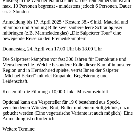
Einstieg in die Welt der Naturkosmetik. Die Teilnehmerzahl ist auf
max. 10 Personen begrenzt - mindestens jedoch 6 Personen. Dauer
ca. 2 Stunden
Anmeldung bis 17. April 2025 / Kosten: 38,- € inkl. Material und
Shampoo und Spülung Bitte zwei saubere leere Schraubgläser
mitbringen (z.B. Marmeladenglas) „Die Salpeterer Tour“ eine
bewegende Reise zu den Freiheitskämpfern
Donnerstag, 24. April von 17.00 Uhr bis 18.00 Uhr
Die Salpeterer kämpften vor fast 300 Jahren für Demokratie und
Menschenrechte. Welche besondere Rolle dieser Kampf in unserer
Region und in Herrischried spielte, verrät Ihnen der Salpeter
„Michael Eckert“ mit viel Empathie, Begeisterung und
Leidenschaft.
Kosten für die Führung / 10,00 € inkl. Museumseintritt
Optional kann ein Vesperteller für 19 € bestehend aus Speck,
verschiedenen Würsten, Brot, Butter und einem Softgetränk, dazu
gebucht werden (Eine vegetarische Variante ist auch möglich). Eine
Anmeldung ist erforderlich.
Weitere Termine: