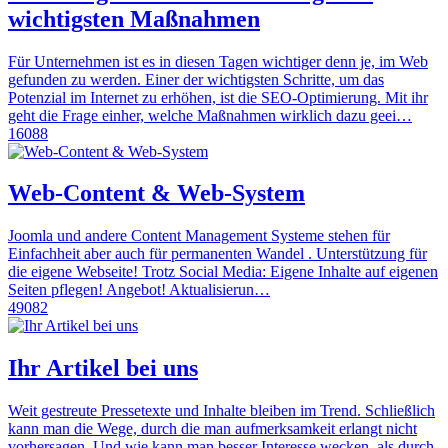
wichtigsten Maßnahmen
Für Unternehmen ist es in diesen Tagen wichtiger denn je, im Web
gefunden zu werden. Einer der wichtigsten Schritte, um das
Potenzial im Internet zu erhöhen, ist die SEO-Optimierung. Mit ihr
geht die Frage einher, welche Maßnahmen wirklich dazu geei…
16088
Web-Content & Web-System
Joomla und andere Content Management Systeme stehen für
Einfachheit aber auch für permanenten Wandel . Unterstützung für
die eigene Webseite! Trotz Social Media: Eigene Inhalte auf eigenen
Seiten pflegen! Angebot! Aktualisierun…
49082
Ihr Artikel bei uns
Weit gestreute Pressetexte und Inhalte bleiben im Trend. Schließlich
kann man die Wege, durch die man aufmerksamkeit erlangt nicht
vorhersagen. Und wie kann man besser Interesse wecken, als durch