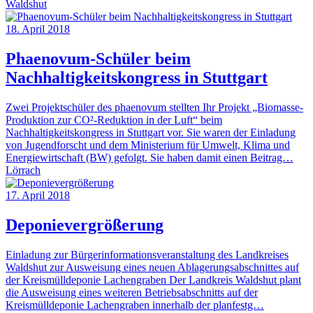
Waldshut
18. April 2018
Phaenovum-Schüler beim
Nachhaltigkeitskongress in Stuttgart
Zwei Projektschüler des phaenovum stellten Ihr Projekt „Biomasse-
Produktion zur CO²-Reduktion in der Luft“ beim
Nachhaltigkeitskongress in Stuttgart vor. Sie waren der Einladung
von Jugendforscht und dem Ministerium für Umwelt, Klima und
Energiewirtschaft (BW) gefolgt. Sie haben damit einen Beitrag…
Lörrach
17. April 2018
Deponievergrößerung
Einladung zur Bürgerinformationsveranstaltung des Landkreises
Waldshut zur Ausweisung eines neuen Ablagerungsabschnittes auf
der Kreismülldeponie Lachengraben Der Landkreis Waldshut plant
die Ausweisung eines weiteren Betriebsabschnitts auf der
Kreismülldeponie Lachengraben innerhalb der planfestg…