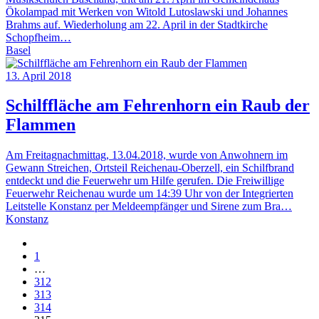
Ökolampad mit Werken von Witold Lutoslawski und Johannes
Brahms auf. Wiederholung am 22. April in der Stadtkirche
Schopfheim…
Basel
13. April 2018
Schilffläche am Fehrenhorn ein Raub der
Flammen
Am Freitagnachmittag, 13.04.2018, wurde von Anwohnern im
Gewann Streichen, Ortsteil Reichenau-Oberzell, ein Schilfbrand
entdeckt und die Feuerwehr um Hilfe gerufen. Die Freiwillige
Feuerwehr Reichenau wurde um 14:39 Uhr von der Integrierten
Leitstelle Konstanz per Meldeempfänger und Sirene zum Bra…
Konstanz
1
…
312
313
314