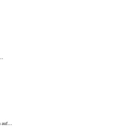
!…
ch auf…