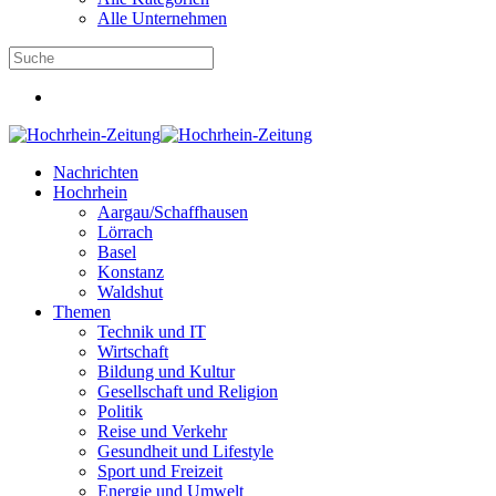
Alle Unternehmen
Nachrichten
Hochrhein
Aargau/Schaffhausen
Lörrach
Basel
Konstanz
Waldshut
Themen
Technik und IT
Wirtschaft
Bildung und Kultur
Gesellschaft und Religion
Politik
Reise und Verkehr
Gesundheit und Lifestyle
Sport und Freizeit
Energie und Umwelt