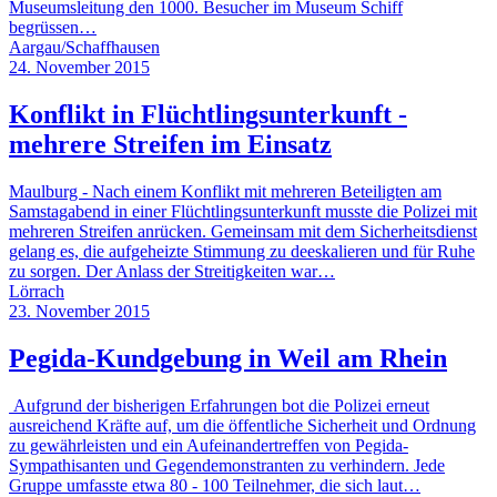
Museumsleitung den 1000. Besucher im Museum Schiff
begrüssen…
Aargau/Schaffhausen
24. November 2015
Konflikt in Flüchtlingsunterkunft -
mehrere Streifen im Einsatz
Maulburg - Nach einem Konflikt mit mehreren Beteiligten am
Samstagabend in einer Flüchtlingsunterkunft musste die Polizei mit
mehreren Streifen anrücken. Gemeinsam mit dem Sicherheitsdienst
gelang es, die aufgeheizte Stimmung zu deeskalieren und für Ruhe
zu sorgen. Der Anlass der Streitigkeiten war…
Lörrach
23. November 2015
Pegida-Kundgebung in Weil am Rhein
Aufgrund der bisherigen Erfahrungen bot die Polizei erneut
ausreichend Kräfte auf, um die öffentliche Sicherheit und Ordnung
zu gewährleisten und ein Aufeinandertreffen von Pegida-
Sympathisanten und Gegendemonstranten zu verhindern. Jede
Gruppe umfasste etwa 80 - 100 Teilnehmer, die sich laut…