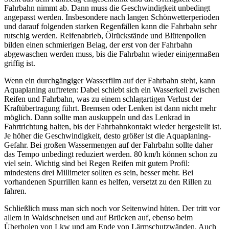
Fahrbahn nimmt ab. Dann muss die Geschwindigkeit unbedingt
angepasst werden. Insbesondere nach langen Schönwetterperioden
und darauf folgenden starken Regenfällen kann die Fahrbahn sehr
rutschig werden. Reifenabrieb, Ölrückstände und Blütenpollen
bilden einen schmierigen Belag, der erst von der Fahrbahn
abgewaschen werden muss, bis die Fahrbahn wieder einigermaßen
griffig ist.
Wenn ein durchgängiger Wasserfilm auf der Fahrbahn steht, kann
Aquaplaning auftreten: Dabei schiebt sich ein Wasserkeil zwischen
Reifen und Fahrbahn, was zu einem schlagartigen Verlust der
Kraftübertragung führt. Bremsen oder Lenken ist dann nicht mehr
möglich. Dann sollte man auskuppeln und das Lenkrad in
Fahrtrichtung halten, bis der Fahrbahnkontakt wieder hergestellt ist.
Je höher die Geschwindigkeit, desto größer ist die Aquaplaning-
Gefahr. Bei großen Wassermengen auf der Fahrbahn sollte daher
das Tempo unbedingt reduziert werden. 80 km/h können schon zu
viel sein. Wichtig sind bei Regen Reifen mit gutem Profil:
mindestens drei Millimeter sollten es sein, besser mehr. Bei
vorhandenen Spurrillen kann es helfen, versetzt zu den Rillen zu
fahren.
Schließlich muss man sich noch vor Seitenwind hüten. Der tritt vor
allem in Waldschneisen und auf Brücken auf, ebenso beim
Überholen von Lkw und am Ende von Lärmschutzwänden. Auch