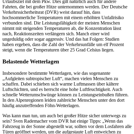
Urlaubsziel mit dem Pkw. Dies gilt natürlich auch für andere
Fahrten, die bei großer Hitze unternommen werden. Der Deutsche
Verkehrssicherheitsrat (DVR) weist darauf hin, dass
hochsommerliche Temperaturen mit einem erhöhten Unfallrisiko
verbunden sind. Die Leistungsfähigkeit der meisten Menschen
nimmt mit steigenden Temperaturen ab, die Konzentration lässt
nach, Reaktionszeiten verlängern sich. Manch einer wird
ungeduldig oder sogar aggressiv. Und das hat Folgen: Studien
haben ergeben, dass die Zahl der Verkehrsunfälle um elf Prozent
steigt, wenn die Temperaturen über 25 Grad Celsius liegen.
Belastende Wetterlagen
Insbesondere bestimmte Wetterlagen, wie das sogenannte
„Aufgleiten subtropischer Luft“, machen vielen Menschen zu
schaffen. Dabei schieben sich warme Luftmassen über kältere
Luftschichten, und es herrscht eine hohe Luftfeuchtigkeit. Auch
schnelle Wetterumschwünge können zu Leistungseinbußen führen.
In den Alpenregionen leiden zahlreiche Menschen unter den dort
häufig anzutreffenden Föhn-Wetterlagen.
Was kann man tun, um auch bei großer Hitze sicher unterwegs zu
sein? Sven Rademacher vom DVR hat einige Tipps: „Wenn das
Fahrzeug in der Sonne abgestellt war, sollten vor dem Losfahren alle
Türen geöffnet werden, um die aufgestaute Luft entweichen zu