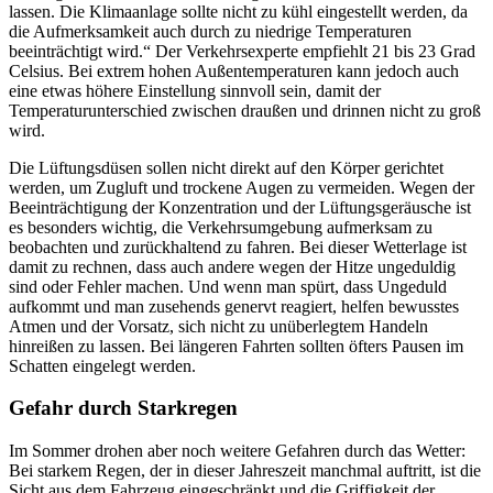
lassen. Die Klimaanlage sollte nicht zu kühl eingestellt werden, da
die Aufmerksamkeit auch durch zu niedrige Temperaturen
beeinträchtigt wird.“ Der Verkehrsexperte empfiehlt 21 bis 23 Grad
Celsius. Bei extrem hohen Außentemperaturen kann jedoch auch
eine etwas höhere Einstellung sinnvoll sein, damit der
Temperaturunterschied zwischen draußen und drinnen nicht zu groß
wird.
Die Lüftungsdüsen sollen nicht direkt auf den Körper gerichtet
werden, um Zugluft und trockene Augen zu vermeiden. Wegen der
Beeinträchtigung der Konzentration und der Lüftungsgeräusche ist
es besonders wichtig, die Verkehrsumgebung aufmerksam zu
beobachten und zurückhaltend zu fahren. Bei dieser Wetterlage ist
damit zu rechnen, dass auch andere wegen der Hitze ungeduldig
sind oder Fehler machen. Und wenn man spürt, dass Ungeduld
aufkommt und man zusehends genervt reagiert, helfen bewusstes
Atmen und der Vorsatz, sich nicht zu unüberlegtem Handeln
hinreißen zu lassen. Bei längeren Fahrten sollten öfters Pausen im
Schatten eingelegt werden.
Gefahr durch Starkregen
Im Sommer drohen aber noch weitere Gefahren durch das Wetter:
Bei starkem Regen, der in dieser Jahreszeit manchmal auftritt, ist die
Sicht aus dem Fahrzeug eingeschränkt und die Griffigkeit der