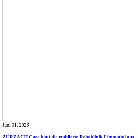
Juni 01, 2026
ZURZACH Care baut die etablierte Rehaklinik Limmattal aus