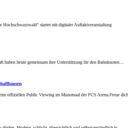
e Hochschwarzwald“ startet mit digitaler Auftaktveranstaltung
lschaft haben heute gemeinsam ihre Unterstützung für den Bahnknoten…
chaffhausen
beim offiziellen Public Viewing im Munotsaal der FCS Arena.Freue di
dürfen. Modern, schlicht, übersichtlich und selbstverständlich in…