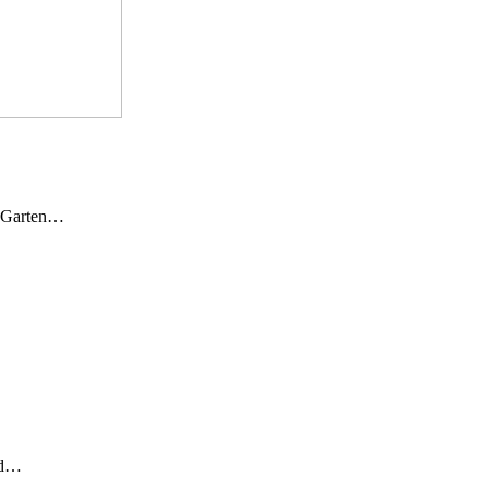
n Garten…
und…