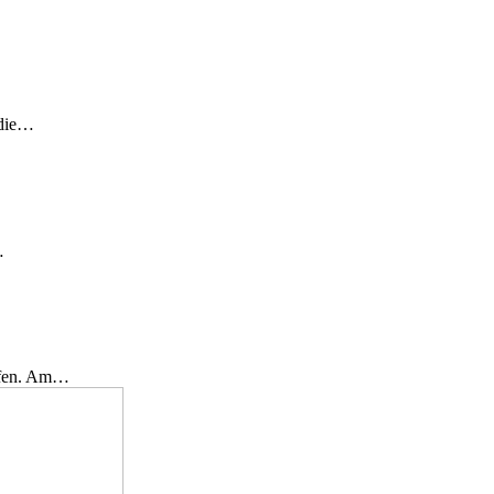
 die…
…
effen. Am…