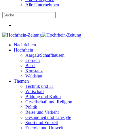
Alle Unternehmen
Nachrichten
Hochrhein
Aargau/Schaffhausen
Lörrach
Basel
Konstanz
Waldshut
Themen
Technik und IT
Wirtschaft
Bildung und Kultur
Gesellschaft und Religion
Politik
Reise und Verkehr
Gesundheit und Lifestyle
Sport und Freizeit
Energie und Umwelt