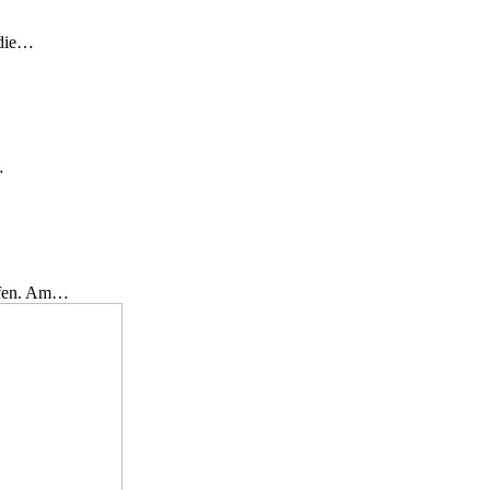
 die…
…
effen. Am…