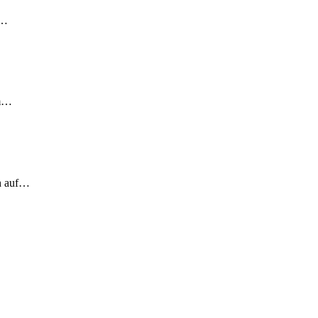
!…
em…
ch auf…