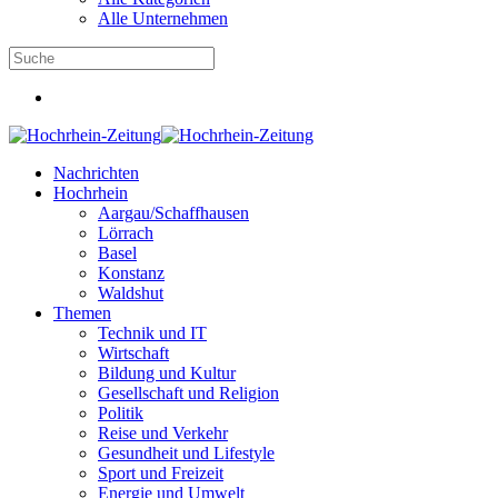
Alle Unternehmen
Nachrichten
Hochrhein
Aargau/Schaffhausen
Lörrach
Basel
Konstanz
Waldshut
Themen
Technik und IT
Wirtschaft
Bildung und Kultur
Gesellschaft und Religion
Politik
Reise und Verkehr
Gesundheit und Lifestyle
Sport und Freizeit
Energie und Umwelt