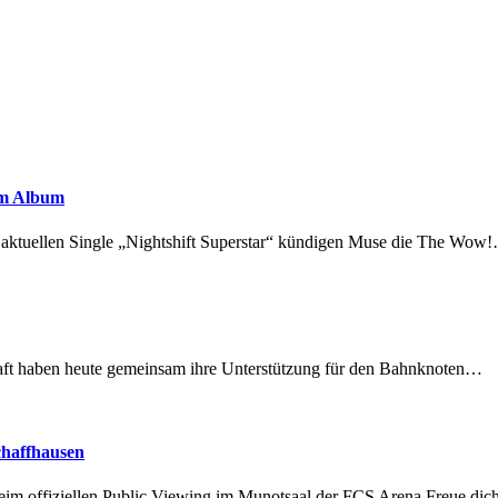
em Album
r aktuellen Single „Nightshift Superstar“ kündigen Muse die The Wow
lschaft haben heute gemeinsam ihre Unterstützung für den Bahnknoten…
chaffhausen
beim offiziellen Public Viewing im Munotsaal der FCS Arena.Freue di