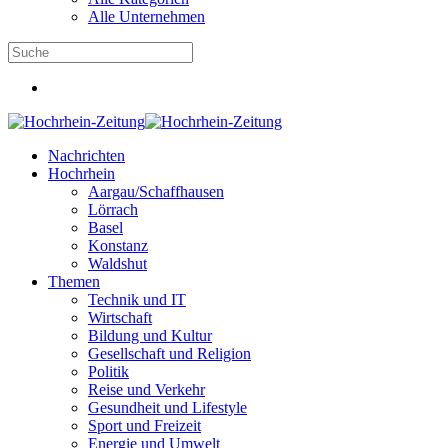
Alle Unternehmen
Nachrichten
Hochrhein
Aargau/Schaffhausen
Lörrach
Basel
Konstanz
Waldshut
Themen
Technik und IT
Wirtschaft
Bildung und Kultur
Gesellschaft und Religion
Politik
Reise und Verkehr
Gesundheit und Lifestyle
Sport und Freizeit
Energie und Umwelt