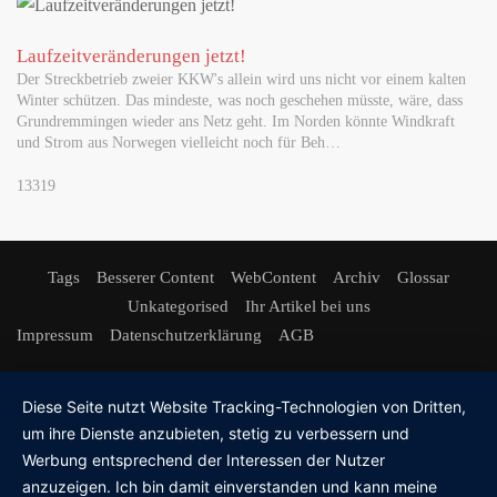
Laufzeitveränderungen jetzt!
Der Streckbetrieb zweier KKW's allein wird uns nicht vor einem kalten
Winter schützen. Das mindeste, was noch geschehen müsste, wäre, dass
Grundremmingen wieder ans Netz geht. Im Norden könnte Windkraft
und Strom aus Norwegen vielleicht noch für Beh…
13319
Tags
Besserer Content
WebContent
Archiv
Glossar
Unkategorised
Ihr Artikel bei uns
Impressum
Datenschutzerklärung
AGB
Diese Seite nutzt Website Tracking-Technologien von Dritten,
um ihre Dienste anzubieten, stetig zu verbessern und
Werbung entsprechend der Interessen der Nutzer
anzuzeigen. Ich bin damit einverstanden und kann meine