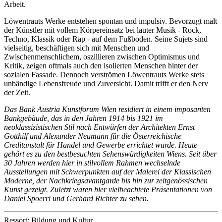
Arbeit.
Löwentrauts Werke entstehen spontan und impulsiv. Bevorzugt malt
der Künstler mit vollem Körpereinsatz bei lauter Musik - Rock,
Techno, Klassik oder Rap - auf dem Fußboden. Seine Sujets sind
vielseitig, beschäftigen sich mit Menschen und
Zwischenmenschlichem, oszillieren zwischen Optimismus und
Kritik, zeigen oftmals auch den isolierten Menschen hinter der
sozialen Fassade. Dennoch verströmen Löwentrauts Werke stets
unbändige Lebensfreude und Zuversicht. Damit trifft er den Nerv
der Zeit.
Das Bank Austria Kunstforum Wien residiert in einem imposanten
Bankgebäude, das in den Jahren 1914 bis 1921 im
neoklassizistischen Stil nach Entwürfen der Architekten Ernst
Gotthilf und Alexander Neumann für die Österreichische
Creditanstalt für Handel und Gewerbe errichtet wurde. Heute
gehört es zu den bestbesuchten Sehenswürdigkeiten Wiens. Seit über
30 Jahren werden hier in stilvollem Rahmen wechselnde
Ausstellungen mit Schwerpunkten auf der Malerei der Klassischen
Moderne, der Nachkriegsavantgarde bis hin zur zeitgenössischen
Kunst gezeigt. Zuletzt waren hier vielbeachtete Präsentationen von
Daniel Spoerri und Gerhard Richter zu sehen.
Ressort: Bildung und Kultur