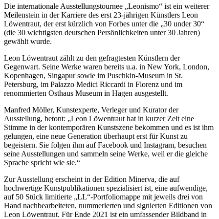
Die internationale Ausstellungstournee „Leonismo“ ist ein weiterer
Meilenstein in der Karriere des erst 23-jährigen Künstlers Leon
Löwentraut, der erst kürzlich von Forbes unter die „30 under 30“
(die 30 wichtigsten deutschen Persönlichkeiten unter 30 Jahren)
gewählt wurde.
Leon Löwentraut zählt zu den gefragtesten Künstlern der
Gegenwart. Seine Werke waren bereits u.a. in New York, London,
Kopenhagen, Singapur sowie im Puschkin-Museum in St.
Petersburg, im Palazzo Medici Riccardi in Florenz und im
renommierten Osthaus Museum in Hagen ausgestellt.
Manfred Möller, Kunstexperte, Verleger und Kurator der
Ausstellung, betont: „Leon Löwentraut hat in kurzer Zeit eine
Stimme in der kontemporären Kunstszene bekommen und es ist ihm
gelungen, eine neue Generation überhaupt erst für Kunst zu
begeistern. Sie folgen ihm auf Facebook und Instagram, besuchen
seine Ausstellungen und sammeln seine Werke, weil er die gleiche
Sprache spricht wie sie.“
Zur Ausstellung erscheint in der Edition Minerva, die auf
hochwertige Kunstpublikationen spezialisiert ist, eine aufwendige,
auf 50 Stück limitierte „LL“-Portfoliomappe mit jeweils drei von
Hand nachbearbeiteten, nummerierten und signierten Editionen von
Leon Löwentraut. Für Ende 2021 ist ein umfassender Bildband in