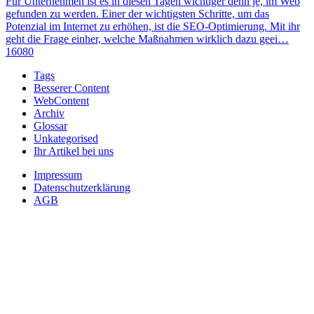
Für Unternehmen ist es in diesen Tagen wichtiger denn je, im Web
gefunden zu werden. Einer der wichtigsten Schritte, um das
Potenzial im Internet zu erhöhen, ist die SEO-Optimierung. Mit ihr
geht die Frage einher, welche Maßnahmen wirklich dazu geei…
16080
Tags
Besserer Content
WebContent
Archiv
Glossar
Unkategorised
Ihr Artikel bei uns
Impressum
Datenschutzerklärung
AGB